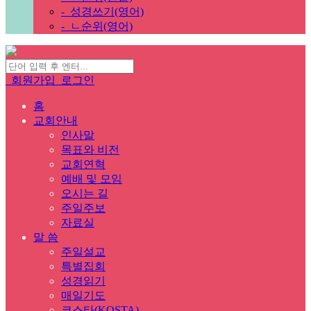
-
성경쓰기(영어)
-
ㄴ순위(영어)
회원가입
로그인
홈
교회안내
인사말
목표와 비전
교회연혁
예배 및 모임
오시는 길
주일주보
자료실
말 씀
주일설교
특별집회
성경읽기
매일기도
코스타(KOSTA)