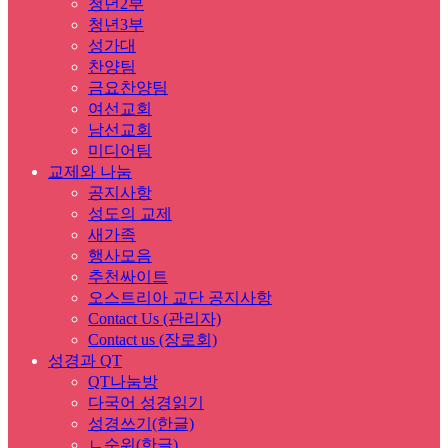
청년2부
청년3부
성가대
찬양팀
금요찬양팀
여선교회
남선교회
미디어팀
교제와 나눔
공지사항
성도의 교제
새가족
행사모음
추천싸이트
오스트리아 교단 공지사항
Contact Us (관리자)
Contact us (장로회)
성경과 QT
QT나눔방
다국어 성경읽기
성경쓰기(한글)
ㄴ순위(한글)