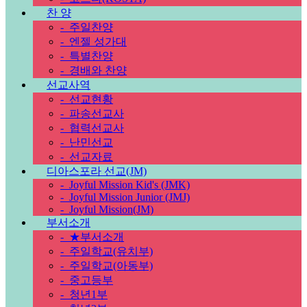
찬 양
-
주일찬양
-
엔젤 성가대
-
특별찬양
-
경배와 찬양
선교사역
-
선교현황
-
파송선교사
-
협력선교사
-
난민선교
-
선교자료
디아스포라 선교(JM)
-
Joyful Mission Kid's (JMK)
-
Joyful Mission Junior (JMJ)
-
Joyful Mission(JM)
부서소개
-
★부서소개
-
주일학교(유치부)
-
주일학교(아동부)
-
중고등부
-
청년1부