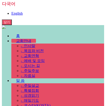
다국어
English
닫기
홈
교회안내
-
인사말
-
목표와 비전
-
교회연혁
-
예배 및 모임
-
오시는 길
-
주일주보
-
자료실
말 씀
-
주일설교
-
특별집회
-
성경읽기
-
매일기도
-
코스타(KOSTA)