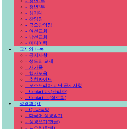
-
청년2부
-
청년3부
-
성가대
-
찬양팀
-
금요찬양팀
-
여선교회
-
남선교회
-
미디어팀
교제와 나눔
-
공지사항
-
성도의 교제
-
새가족
-
행사모음
-
추천싸이트
-
오스트리아 교단 공지사항
-
Contact Us (관리자)
-
Contact us (장로회)
성경과 QT
-
QT나눔방
-
다국어 성경읽기
-
성경쓰기(한글)
-
ㄴ순위(한글)