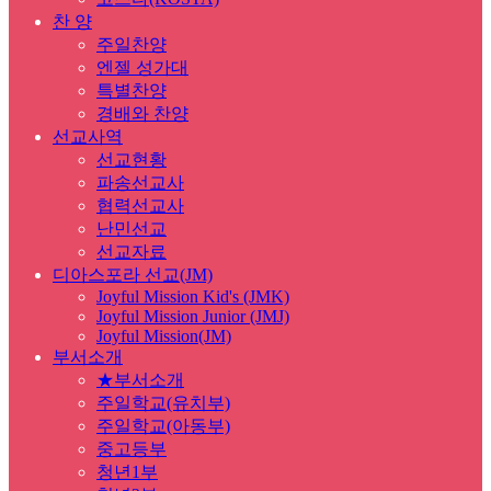
찬 양
주일찬양
엔젤 성가대
특별찬양
경배와 찬양
선교사역
선교현황
파송선교사
협력선교사
난민선교
선교자료
디아스포라 선교(JM)
Joyful Mission Kid's (JMK)
Joyful Mission Junior (JMJ)
Joyful Mission(JM)
부서소개
★부서소개
주일학교(유치부)
주일학교(아동부)
중고등부
청년1부