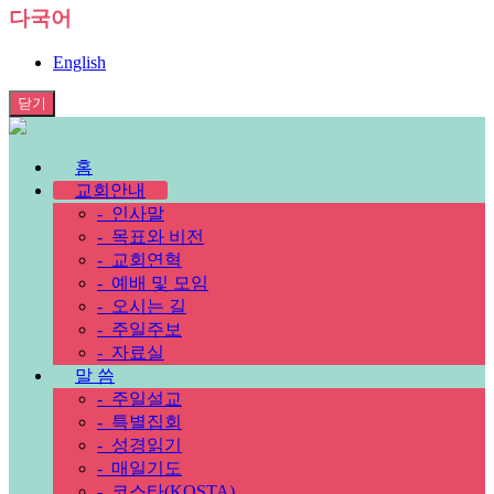
다국어
English
닫기
홈
교회안내
-
인사말
-
목표와 비전
-
교회연혁
-
예배 및 모임
-
오시는 길
-
주일주보
-
자료실
말 씀
-
주일설교
-
특별집회
-
성경읽기
-
매일기도
-
코스타(KOSTA)