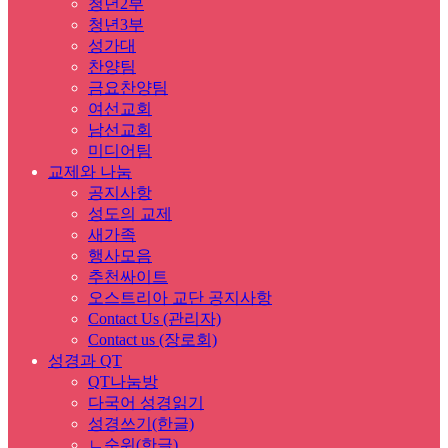
청년2부
청년3부
성가대
찬양팀
금요찬양팀
여선교회
남선교회
미디어팀
교제와 나눔
공지사항
성도의 교제
새가족
행사모음
추천싸이트
오스트리아 교단 공지사항
Contact Us (관리자)
Contact us (장로회)
성경과 QT
QT나눔방
다국어 성경읽기
성경쓰기(한글)
ㄴ순위(한글)