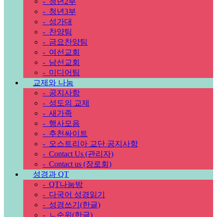
-
청년2부
-
청년3부
-
성가대
-
찬양팀
-
금요찬양팀
-
여선교회
-
남선교회
-
미디어팀
교제와 나눔
-
공지사항
-
성도의 교제
-
새가족
-
행사모음
-
추천싸이트
-
오스트리아 교단 공지사항
-
Contact Us (관리자)
-
Contact us (장로회)
성경과 QT
-
QT나눔방
-
다국어 성경읽기
-
성경쓰기(한글)
-
ㄴ순위(한글)