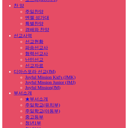
찬 양
주일찬양
엔젤 성가대
특별찬양
경배와 찬양
선교사역
선교현황
파송선교사
협력선교사
난민선교
선교자료
디아스포라 선교(JM)
Joyful Mission Kid's (JMK)
Joyful Mission Junior (JMJ)
Joyful Mission(JM)
부서소개
★부서소개
주일학교(유치부)
주일학교(아동부)
중고등부
청년1부