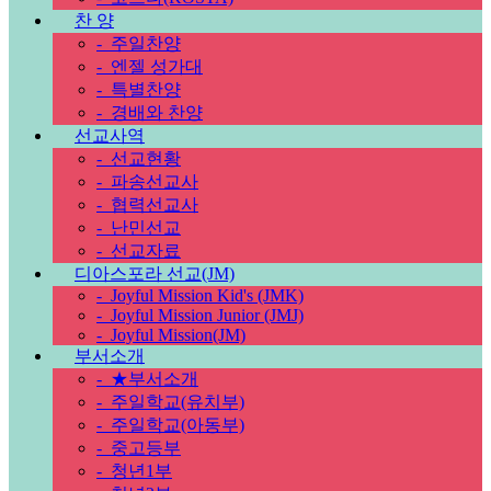
찬 양
-
주일찬양
-
엔젤 성가대
-
특별찬양
-
경배와 찬양
선교사역
-
선교현황
-
파송선교사
-
협력선교사
-
난민선교
-
선교자료
디아스포라 선교(JM)
-
Joyful Mission Kid's (JMK)
-
Joyful Mission Junior (JMJ)
-
Joyful Mission(JM)
부서소개
-
★부서소개
-
주일학교(유치부)
-
주일학교(아동부)
-
중고등부
-
청년1부