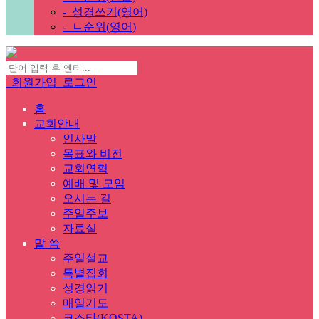
-
성경쓰기(영어)
-
ㄴ순위(영어)
회원가입
로그인
홈
교회안내
인사말
목표와 비전
교회연혁
예배 및 모임
오시는 길
주일주보
자료실
말 씀
주일설교
특별집회
성경읽기
매일기도
코스타(KOSTA)