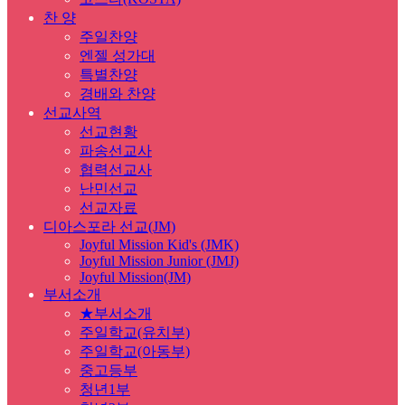
찬 양
주일찬양
엔젤 성가대
특별찬양
경배와 찬양
선교사역
선교현황
파송선교사
협력선교사
난민선교
선교자료
디아스포라 선교(JM)
Joyful Mission Kid's (JMK)
Joyful Mission Junior (JMJ)
Joyful Mission(JM)
부서소개
★부서소개
주일학교(유치부)
주일학교(아동부)
중고등부
청년1부