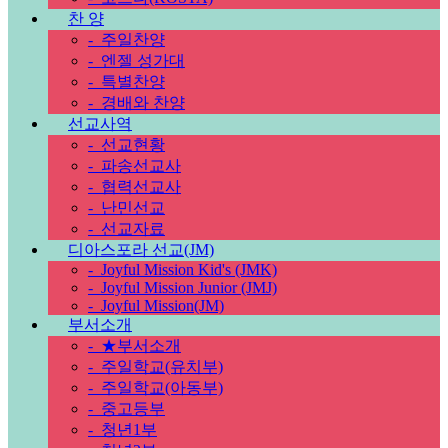
찬 양
-
주일찬양
-
엔젤 성가대
-
특별찬양
-
경배와 찬양
선교사역
-
선교현황
-
파송선교사
-
협력선교사
-
난민선교
-
선교자료
디아스포라 선교(JM)
-
Joyful Mission Kid's (JMK)
-
Joyful Mission Junior (JMJ)
-
Joyful Mission(JM)
부서소개
-
★부서소개
-
주일학교(유치부)
-
주일학교(아동부)
-
중고등부
-
청년1부