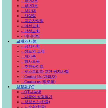
-
청년2부
-
청년3부
-
성가대
-
찬양팀
-
금요찬양팀
-
여선교회
-
남선교회
-
미디어팀
교제와 나눔
-
공지사항
-
성도의 교제
-
새가족
-
행사모음
-
추천싸이트
-
오스트리아 교단 공지사항
-
Contact Us (관리자)
-
Contact us (장로회)
성경과 QT
-
QT나눔방
-
다국어 성경읽기
-
성경쓰기(한글)
-
ㄴ순위(한글)