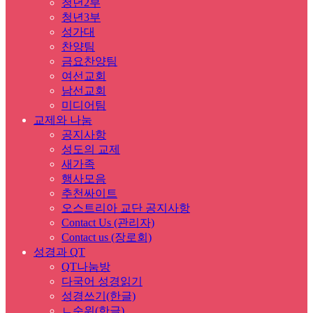
청년2부
청년3부
성가대
찬양팀
금요찬양팀
여선교회
남선교회
미디어팀
교제와 나눔
공지사항
성도의 교제
새가족
행사모음
추천싸이트
오스트리아 교단 공지사항
Contact Us (관리자)
Contact us (장로회)
성경과 QT
QT나눔방
다국어 성경읽기
성경쓰기(한글)
ㄴ순위(한글)