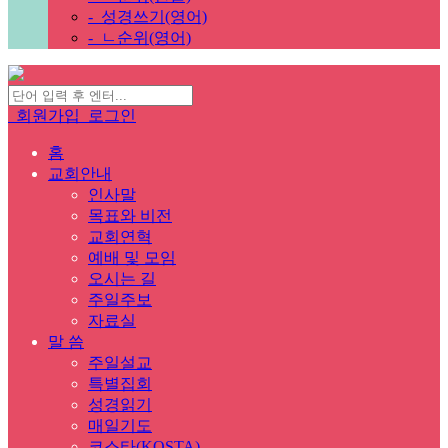
-
성경쓰기(영어)
-
ㄴ순위(영어)
회원가입
로그인
홈
교회안내
인사말
목표와 비전
교회연혁
예배 및 모임
오시는 길
주일주보
자료실
말 씀
주일설교
특별집회
성경읽기
매일기도
코스타(KOSTA)