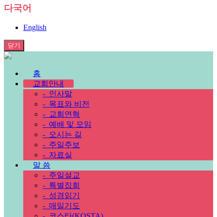
다국어
English
닫기
홈
교회안내
-
인사말
-
목표와 비전
-
교회연혁
-
예배 및 모임
-
오시는 길
-
주일주보
-
자료실
말 씀
-
주일설교
-
특별집회
-
성경읽기
-
매일기도
-
코스타(KOSTA)