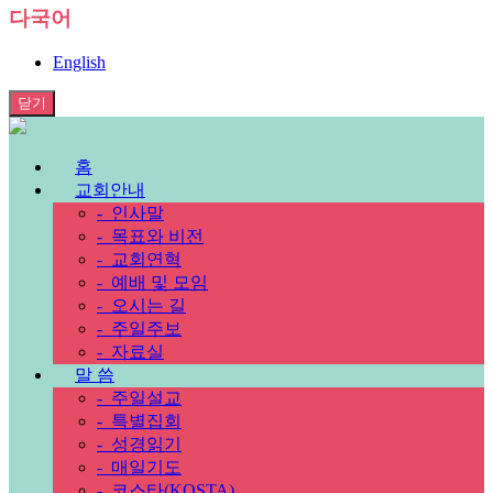
다국어
English
닫기
홈
교회안내
-
인사말
-
목표와 비전
-
교회연혁
-
예배 및 모임
-
오시는 길
-
주일주보
-
자료실
말 씀
-
주일설교
-
특별집회
-
성경읽기
-
매일기도
-
코스타(KOSTA)