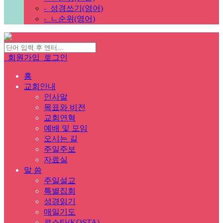
-
성경쓰기(영어)
-
ㄴ순위(영어)
회원가입
로그인
홈
교회안내
인사말
목표와 비전
교회연혁
예배 및 모임
오시는 길
주일주보
자료실
말 씀
주일설교
특별집회
성경읽기
매일기도
코스타(KOSTA)