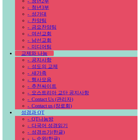
-
청년2부
-
청년3부
-
성가대
-
찬양팀
-
금요찬양팀
-
여선교회
-
남선교회
-
미디어팀
교제와 나눔
-
공지사항
-
성도의 교제
-
새가족
-
행사모음
-
추천싸이트
-
오스트리아 교단 공지사항
-
Contact Us (관리자)
-
Contact us (장로회)
성경과 QT
-
QT나눔방
-
다국어 성경읽기
-
성경쓰기(한글)
-
ㄴ순위(한글)