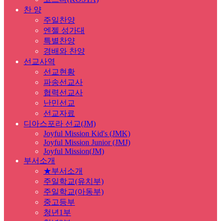
찬 양
주일찬양
엔젤 성가대
특별찬양
경배와 찬양
선교사역
선교현황
파송선교사
협력선교사
난민선교
선교자료
디아스포라 선교(JM)
Joyful Mission Kid's (JMK)
Joyful Mission Junior (JMJ)
Joyful Mission(JM)
부서소개
★부서소개
주일학교(유치부)
주일학교(아동부)
중고등부
청년1부