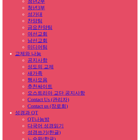
청년2부
청년3부
성가대
찬양팀
금요찬양팀
여선교회
남선교회
미디어팀
교제와 나눔
공지사항
성도의 교제
새가족
행사모음
추천싸이트
오스트리아 교단 공지사항
Contact Us (관리자)
Contact us (장로회)
성경과 QT
QT나눔방
다국어 성경읽기
성경쓰기(한글)
ㄴ순위(한글)