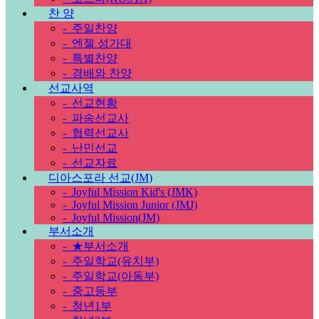
찬 양
-
주일찬양
-
엔젤 성가대
-
특별찬양
-
경배와 찬양
선교사역
-
선교현황
-
파송선교사
-
협력선교사
-
난민선교
-
선교자료
디아스포라 선교(JM)
-
Joyful Mission Kid's (JMK)
-
Joyful Mission Junior (JMJ)
-
Joyful Mission(JM)
부서소개
-
★부서소개
-
주일학교(유치부)
-
주일학교(아동부)
-
중고등부
-
청년1부