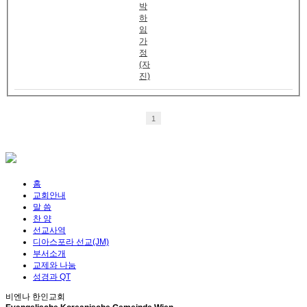
박
하
임
가
정
(자
진)
1
홈
교회안내
말 씀
찬 양
선교사역
디아스포라 선교(JM)
부서소개
교제와 나눔
성경과 QT
비엔나 한인교회