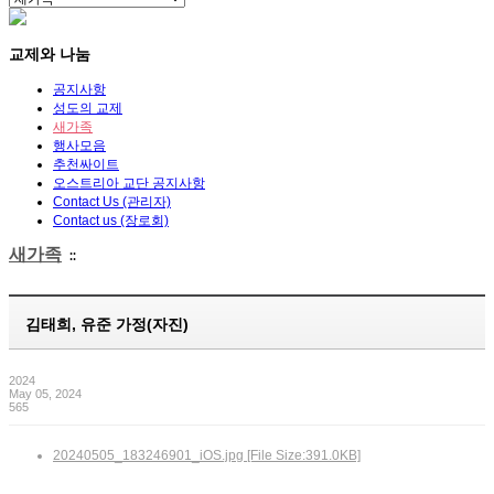
교제와 나눔
공지사항
성도의 교제
새가족
행사모음
추천싸이트
오스트리아 교단 공지사항
Contact Us (관리자)
Contact us (장로회)
새가족
::
김태희, 유준 가정(자진)
2024
May 05, 2024
565
20240505_183246901_iOS.jpg [File Size:391.0KB]