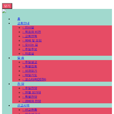
닫기
홈
교회안내
-
인사말
-
목표와 비전
-
교회연혁
-
예배 및 모임
-
오시는 길
-
주일주보
-
자료실
말 씀
-
주일설교
-
특별집회
-
성경읽기
-
매일기도
-
코스타(KOSTA)
찬 양
-
주일찬양
-
엔젤 성가대
-
특별찬양
-
경배와 찬양
선교사역
-
선교현황