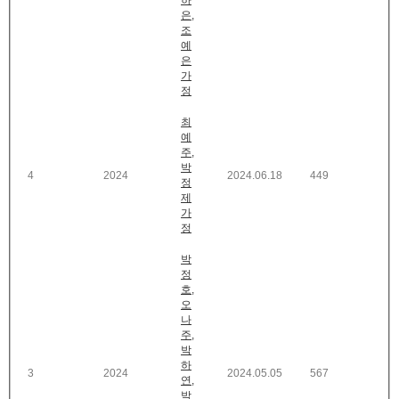
하
은,
조
예
은
가
정
최
예
주,
박
4
2024
2024.06.18
449
정
제
가
정
박
정
호,
오
나
주,
박
하
3
2024
2024.05.05
567
연,
박