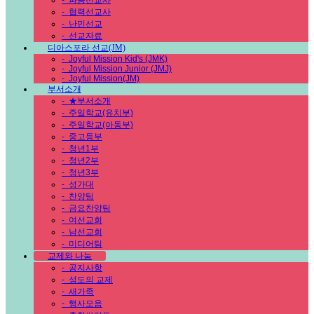
-
파송선교사
-
협력선교사
-
난민선교
-
선교자료
디아스포라 선교(JM)
-
Joyful Mission Kid's (JMK)
-
Joyful Mission Junior (JMJ)
-
Joyful Mission(JM)
부서소개
-
★부서소개
-
주일학교(유치부)
-
주일학교(아동부)
-
중고등부
-
청년1부
-
청년2부
-
청년3부
-
성가대
-
찬양팀
-
금요찬양팀
-
여선교회
-
남선교회
-
미디어팀
교제와 나눔
-
공지사항
-
성도의 교제
-
새가족
-
행사모음