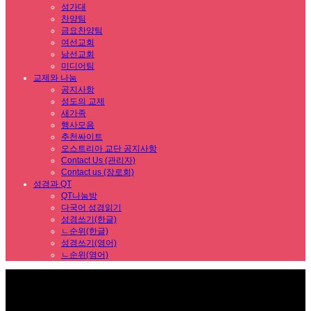
성가대
찬양팀
금요찬양팀
여선교회
남선교회
미디어팀
교제와 나눔
공지사항
성도의 교제
새가족
행사모음
추천싸이트
오스트리아 교단 공지사항
Contact Us (관리자)
Contact us (장로회)
성경과 QT
QT나눔방
다국어 성경읽기
성경쓰기(한글)
ㄴ순위(한글)
성경쓰기(영어)
ㄴ순위(영어)
Sub Promotion