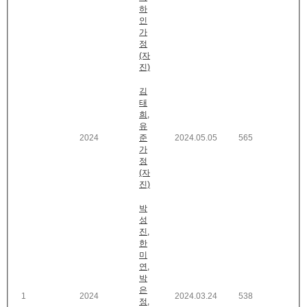
하
인
가
정
(자
진)
김
태
희,
유
2024
준
2024.05.05
565
가
정
(자
진)
박
성
진,
한
미
연,
박
은
1
2024
2024.03.24
538
정,