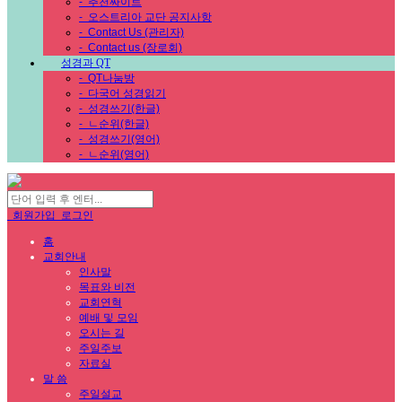
-
추천싸이트
-
오스트리아 교단 공지사항
-
Contact Us (관리자)
-
Contact us (장로회)
성경과 QT
-
QT나눔방
-
다국어 성경읽기
-
성경쓰기(한글)
-
ㄴ순위(한글)
-
성경쓰기(영어)
-
ㄴ순위(영어)
회원가입
로그인
홈
교회안내
인사말
목표와 비전
교회연혁
예배 및 모임
오시는 길
주일주보
자료실
말 씀
주일설교