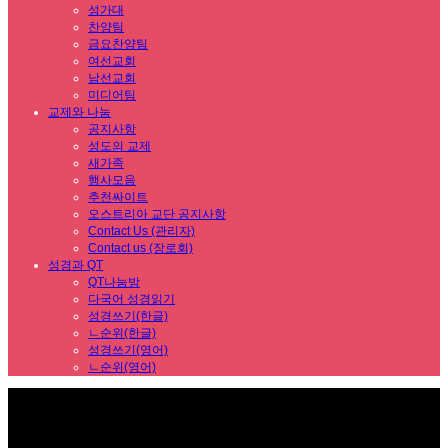
성가대
찬양팀
금요찬양팀
여선교회
남선교회
미디어팀
교제와 나눔
공지사항
성도의 교제
새가족
행사모음
추천싸이트
오스트리아 교단 공지사항
Contact Us (관리자)
Contact us (장로회)
성경과 QT
QT나눔방
다국어 성경읽기
성경쓰기(한글)
ㄴ순위(한글)
성경쓰기(영어)
ㄴ순위(영어)
Sub Promotion