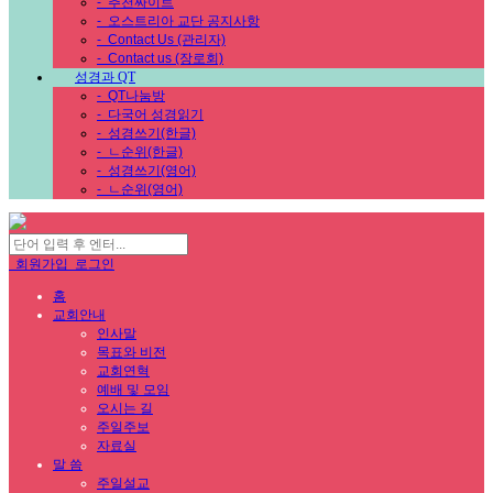
-
추천싸이트
-
오스트리아 교단 공지사항
-
Contact Us (관리자)
-
Contact us (장로회)
성경과 QT
-
QT나눔방
-
다국어 성경읽기
-
성경쓰기(한글)
-
ㄴ순위(한글)
-
성경쓰기(영어)
-
ㄴ순위(영어)
회원가입
로그인
홈
교회안내
인사말
목표와 비전
교회연혁
예배 및 모임
오시는 길
주일주보
자료실
말 씀
주일설교