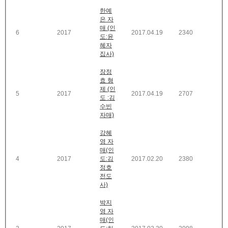
한예
은 자
매 (인
6
2017
2017.04.19
2340
도:윤
혜자
집사)
장정
효 형
제 (인
5
2017
2017.04.19
2707
도 :김
수빈
자매)
강혜
영 자
매(인
4
2017
도:김
2017.02.20
2380
정호
전도
사)
박지
영 자
매(인