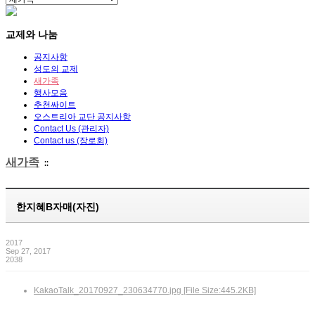
교제와 나눔
공지사항
성도의 교제
새가족
행사모음
추천싸이트
오스트리아 교단 공지사항
Contact Us (관리자)
Contact us (장로회)
새가족
::
한지혜B자매(자진)
2017
Sep 27, 2017
2038
KakaoTalk_20170927_230634770.jpg [File Size:445.2KB]