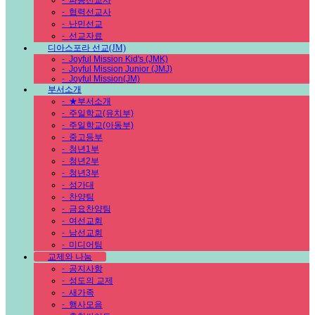
-
파송선교사
-
협력선교사
-
난민선교
-
선교자료
디아스포라 선교(JM)
-
Joyful Mission Kid's (JMK)
-
Joyful Mission Junior (JMJ)
-
Joyful Mission(JM)
부서소개
-
★부서소개
-
주일학교(유치부)
-
주일학교(아동부)
-
중고등부
-
청년1부
-
청년2부
-
청년3부
-
성가대
-
찬양팀
-
금요찬양팀
-
여선교회
-
남선교회
-
미디어팀
교제와 나눔
-
공지사항
-
성도의 교제
-
새가족
-
행사모음