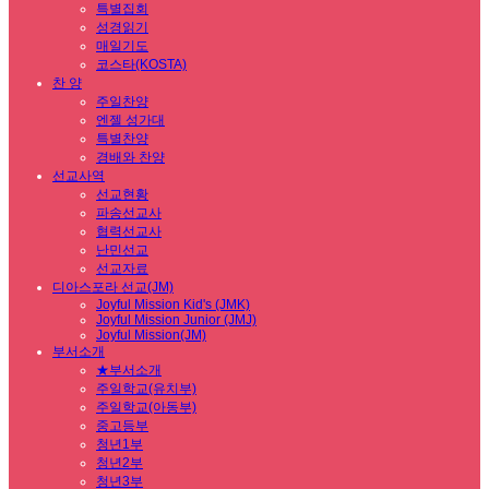
특별집회
성경읽기
매일기도
코스타(KOSTA)
찬 양
주일찬양
엔젤 성가대
특별찬양
경배와 찬양
선교사역
선교현황
파송선교사
협력선교사
난민선교
선교자료
디아스포라 선교(JM)
Joyful Mission Kid's (JMK)
Joyful Mission Junior (JMJ)
Joyful Mission(JM)
부서소개
★부서소개
주일학교(유치부)
주일학교(아동부)
중고등부
청년1부
청년2부
청년3부