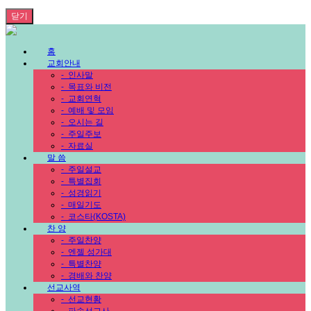
닫기
홈
교회안내
-
인사말
-
목표와 비전
-
교회연혁
-
예배 및 모임
-
오시는 길
-
주일주보
-
자료실
말 씀
-
주일설교
-
특별집회
-
성경읽기
-
매일기도
-
코스타(KOSTA)
찬 양
-
주일찬양
-
엔젤 성가대
-
특별찬양
-
경배와 찬양
선교사역
-
선교현황