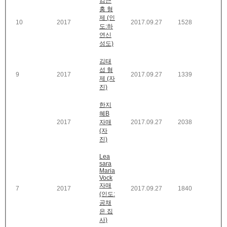
김근
홍 형
제 (인
10
2017
2017.09.27
1528
도:하
연신
성도)
김태
섭 형
9
2017
2017.09.27
1339
제 (자
진)
한지
혜B
2017
자매
2017.09.27
2038
(자
진)
Lea
sara
Maria
Vock
자매
7
2017
2017.09.27
1840
(인도:
공채
은 집
사)