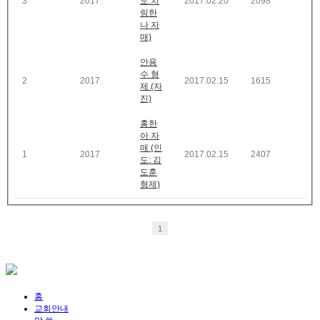
3
2017
도:치
2017.02.20
2098
링한
나 자
매)
안용
수 형
2
2017
2017.02.15
1615
제 (자
진)
홍한
아 자
매 (인
1
2017
2017.02.15
2407
도: 김
도훈
형제)
1
홈
교회안내