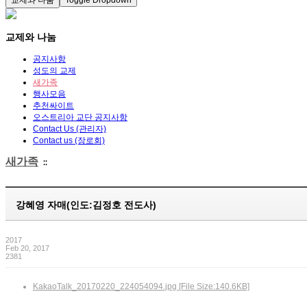
교제와 나눔
Toggle Dropdown
교제와 나눔
공지사항
성도의 교제
새가족
행사모음
추천싸이트
오스트리아 교단 공지사항
Contact Us (관리자)
Contact us (장로회)
새가족
::
강혜영 자매(인도:김정호 전도사)
2017
Feb 20, 2017
2381
KakaoTalk_20170220_224054094.jpg [File Size:140.6KB]