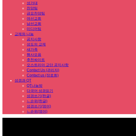
성가대
찬양팀
금요찬양팀
여선교회
남선교회
미디어팀
교제와 나눔
공지사항
성도의 교제
새가족
행사모음
추천싸이트
오스트리아 교단 공지사항
Contact Us (관리자)
Contact us (장로회)
성경과 QT
QT나눔방
다국어 성경읽기
성경쓰기(한글)
ㄴ순위(한글)
성경쓰기(영어)
ㄴ순위(영어)
Sub Promotion