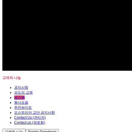
교제와 나눔
공지사항
성도의 교제
새가족
행사모음
추천싸이트
오스트리아 교단 공지사항
Contact Us (관리자)
Contact us (장로회)