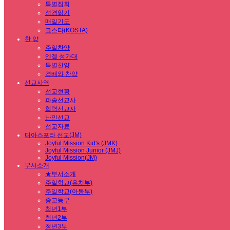
특별집회
성경읽기
매일기도
코스타(KOSTA)
찬 양
주일찬양
엔젤 성가대
특별찬양
경배와 찬양
선교사역
선교현황
파송선교사
협력선교사
난민선교
선교자료
디아스포라 선교(JM)
Joyful Mission Kid's (JMK)
Joyful Mission Junior (JMJ)
Joyful Mission(JM)
부서소개
★부서소개
주일학교(유치부)
주일학교(아동부)
중고등부
청년1부
청년2부
청년3부