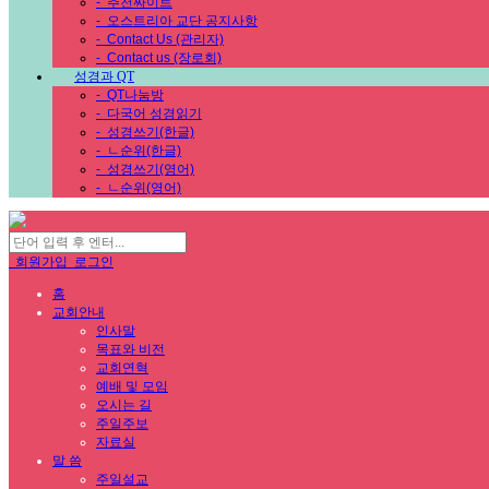
-
추천싸이트
-
오스트리아 교단 공지사항
-
Contact Us (관리자)
-
Contact us (장로회)
성경과 QT
-
QT나눔방
-
다국어 성경읽기
-
성경쓰기(한글)
-
ㄴ순위(한글)
-
성경쓰기(영어)
-
ㄴ순위(영어)
회원가입
로그인
홈
교회안내
인사말
목표와 비전
교회연혁
예배 및 모임
오시는 길
주일주보
자료실
말 씀
주일설교