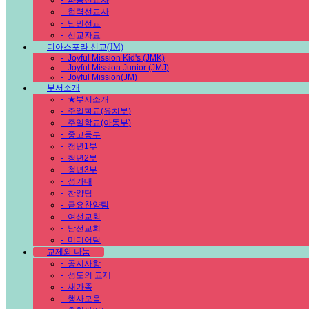
-
파송선교사
-
협력선교사
-
난민선교
-
선교자료
디아스포라 선교(JM)
-
Joyful Mission Kid's (JMK)
-
Joyful Mission Junior (JMJ)
-
Joyful Mission(JM)
부서소개
-
★부서소개
-
주일학교(유치부)
-
주일학교(아동부)
-
중고등부
-
청년1부
-
청년2부
-
청년3부
-
성가대
-
찬양팀
-
금요찬양팀
-
여선교회
-
남선교회
-
미디어팀
교제와 나눔
-
공지사항
-
성도의 교제
-
새가족
-
행사모음