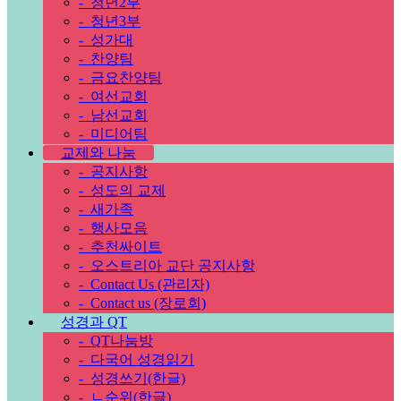
-
청년2부
-
청년3부
-
성가대
-
찬양팀
-
금요찬양팀
-
여선교회
-
남선교회
-
미디어팀
교제와 나눔
-
공지사항
-
성도의 교제
-
새가족
-
행사모음
-
추천싸이트
-
오스트리아 교단 공지사항
-
Contact Us (관리자)
-
Contact us (장로회)
성경과 QT
-
QT나눔방
-
다국어 성경읽기
-
성경쓰기(한글)
-
ㄴ순위(한글)