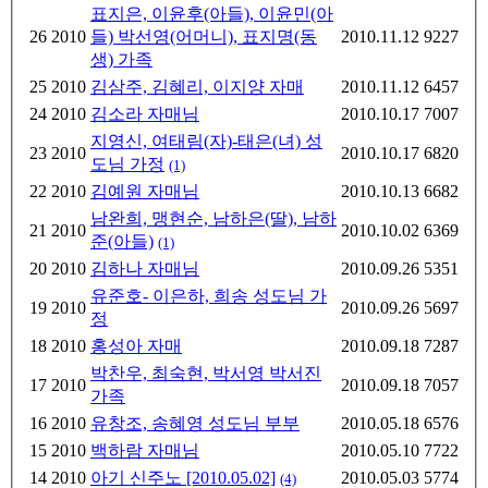
표지은, 이윤후(아들), 이윤민(아
26
2010
들) 박선영(어머니), 표지명(동
2010.11.12
9227
생) 가족
25
2010
김삼주, 김혜리, 이지양 자매
2010.11.12
6457
24
2010
김소라 자매님
2010.10.17
7007
지영신, 여태림(자)-태은(녀) 성
23
2010
2010.10.17
6820
도님 가정
(1)
22
2010
김예원 자매님
2010.10.13
6682
남완희, 맹현순, 남하은(딸), 남하
21
2010
2010.10.02
6369
준(아들)
(1)
20
2010
김하나 자매님
2010.09.26
5351
유준호- 이은하, 희송 성도님 가
19
2010
2010.09.26
5697
정
18
2010
홍성아 자매
2010.09.18
7287
박찬우, 최숙현, 박서영 박서진
17
2010
2010.09.18
7057
가족
16
2010
유창조, 송혜영 성도님 부부
2010.05.18
6576
15
2010
백하람 자매님
2010.05.10
7722
14
2010
아기 신주노 [2010.05.02]
2010.05.03
5774
(4)