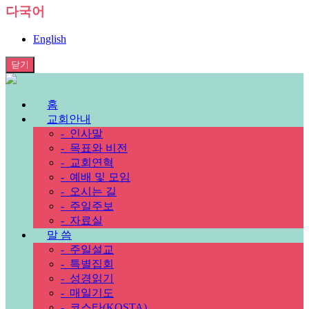
다국어
English
닫기
홈
교회안내
-
인사말
-
목표와 비전
-
교회연혁
-
예배 및 모임
-
오시는 길
-
주일주보
-
자료실
말 씀
-
주일설교
-
특별집회
-
성경읽기
-
매일기도
-
코스타(KOSTA)