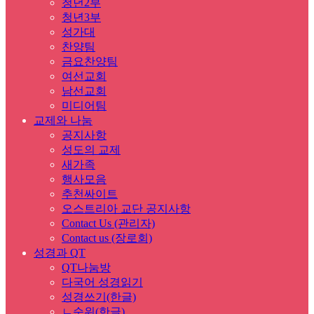
청년2부
청년3부
성가대
찬양팀
금요찬양팀
여선교회
남선교회
미디어팀
교제와 나눔
공지사항
성도의 교제
새가족
행사모음
추천싸이트
오스트리아 교단 공지사항
Contact Us (관리자)
Contact us (장로회)
성경과 QT
QT나눔방
다국어 성경읽기
성경쓰기(한글)
ㄴ순위(한글)