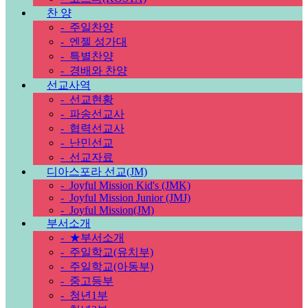
찬 양
-
주일찬양
-
엔젤 성가대
-
특별찬양
-
경배와 찬양
선교사역
-
선교현황
-
파송선교사
-
협력선교사
-
난민선교
-
선교자료
디아스포라 선교(JM)
-
Joyful Mission Kid's (JMK)
-
Joyful Mission Junior (JMJ)
-
Joyful Mission(JM)
부서소개
-
★부서소개
-
주일학교(유치부)
-
주일학교(아동부)
-
중고등부
-
청년1부