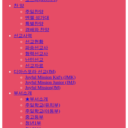
찬 양
주일찬양
엔젤 성가대
특별찬양
경배와 찬양
선교사역
선교현황
파송선교사
협력선교사
난민선교
선교자료
디아스포라 선교(JM)
Joyful Mission Kid's (JMK)
Joyful Mission Junior (JMJ)
Joyful Mission(JM)
부서소개
★부서소개
주일학교(유치부)
주일학교(아동부)
중고등부
청년1부