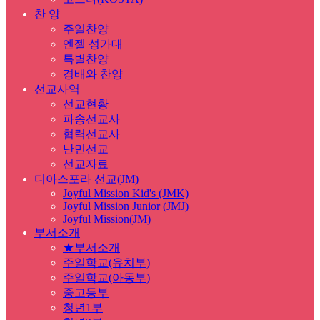
찬 양
주일찬양
엔젤 성가대
특별찬양
경배와 찬양
선교사역
선교현황
파송선교사
협력선교사
난민선교
선교자료
디아스포라 선교(JM)
Joyful Mission Kid's (JMK)
Joyful Mission Junior (JMJ)
Joyful Mission(JM)
부서소개
★부서소개
주일학교(유치부)
주일학교(아동부)
중고등부
청년1부