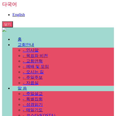
다국어
English
닫기
홈
교회안내
-
인사말
-
목표와 비전
-
교회연혁
-
예배 및 모임
-
오시는 길
-
주일주보
-
자료실
말 씀
-
주일설교
-
특별집회
-
성경읽기
-
매일기도
-
코스타(KOSTA)