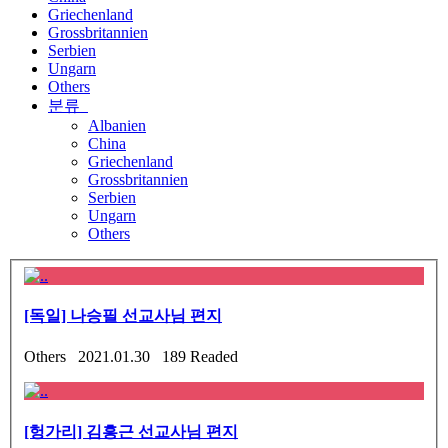
Griechenland
Grossbritannien
Serbien
Ungarn
Others
분류
Albanien
China
Griechenland
Grossbritannien
Serbien
Ungarn
Others
[독일] 나승필 선교사님 편지
Others 2021.01.30 189 Readed
[헝가리] 김흥근 선교사님 편지