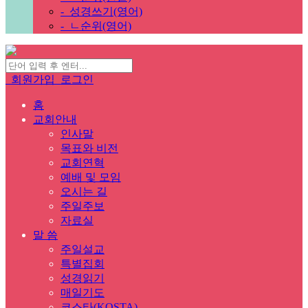
-
성경쓰기(영어)
-
ㄴ순위(영어)
회원가입
로그인
홈
교회안내
인사말
목표와 비전
교회연혁
예배 및 모임
오시는 길
주일주보
자료실
말 씀
주일설교
특별집회
성경읽기
매일기도
코스타(KOSTA)