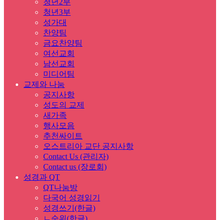
청년2부
청년3부
성가대
찬양팀
금요찬양팀
여선교회
남선교회
미디어팀
교제와 나눔
공지사항
성도의 교제
새가족
행사모음
추천싸이트
오스트리아 교단 공지사항
Contact Us (관리자)
Contact us (장로회)
성경과 QT
QT나눔방
다국어 성경읽기
성경쓰기(한글)
ㄴ순위(한글)