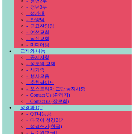
-
청년2부
-
청년3부
-
성가대
-
찬양팀
-
금요찬양팀
-
여선교회
-
남선교회
-
미디어팀
교제와 나눔
-
공지사항
-
성도의 교제
-
새가족
-
행사모음
-
추천싸이트
-
오스트리아 교단 공지사항
-
Contact Us (관리자)
-
Contact us (장로회)
성경과 QT
-
QT나눔방
-
다국어 성경읽기
-
성경쓰기(한글)
-
ㄴ순위(한글)