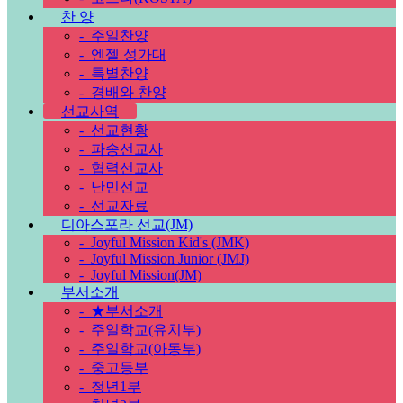
찬 양
-
주일찬양
-
엔젤 성가대
-
특별찬양
-
경배와 찬양
선교사역
-
선교현황
-
파송선교사
-
협력선교사
-
난민선교
-
선교자료
디아스포라 선교(JM)
-
Joyful Mission Kid's (JMK)
-
Joyful Mission Junior (JMJ)
-
Joyful Mission(JM)
부서소개
-
★부서소개
-
주일학교(유치부)
-
주일학교(아동부)
-
중고등부
-
청년1부