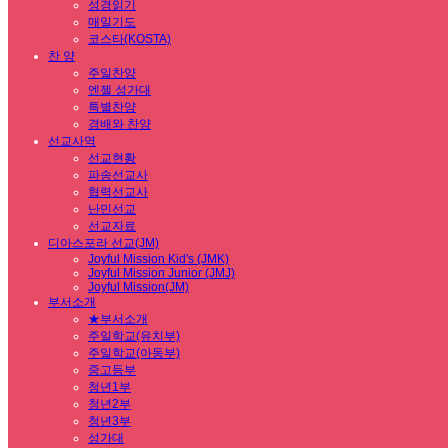
성경읽기
매일기도
코스타(KOSTA)
찬 양
주일찬양
엔젤 성가대
특별찬양
경배와 찬양
선교사역
선교현황
파송선교사
협력선교사
난민선교
선교자료
디아스포라 선교(JM)
Joyful Mission Kid's (JMK)
Joyful Mission Junior (JMJ)
Joyful Mission(JM)
부서소개
★부서소개
주일학교(유치부)
주일학교(아동부)
중고등부
청년1부
청년2부
청년3부
성가대