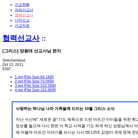
선교현황
파송선교사
협력선교사
난민선교
선교자료
협력선교사
::
[그리스] 양용태 선교사님 편지
Griechenland
Oct 12, 2011
6397
1.jpg [File Size:66.1KB]
2.jpg [File Size:70.0KB]
3.jpg [File Size:102.5KB]
4.jpg [File Size:102.8KB]
사랑하는 하나님 나라 가족들께 드리는
10
월 그리스 소식
지난 서신에“ 새로운 꿈”기도 제목으로 드린 아프간 아이들을 위한 학
정보를 들으며 다시 한번 이 학교 사역을 기도 하게 하신 성령님께서 
에 머물며 아프간 이야기를 쓰시는 시사
IN LIVE
김영미 국제 문제 전