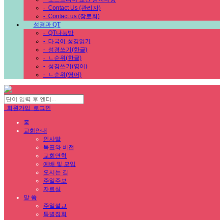
-
Contact Us (관리자)
-
Contact us (장로회)
성경과 QT
-
QT나눔방
-
다국어 성경읽기
-
성경쓰기(한글)
-
ㄴ순위(한글)
-
성경쓰기(영어)
-
ㄴ순위(영어)
회원가입
로그인
홈
교회안내
인사말
목표와 비전
교회연혁
예배 및 모임
오시는 길
주일주보
자료실
말 씀
주일설교
특별집회