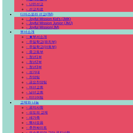
-
난민선교
-
선교자료
디아스포라 선교(JM)
-
Joyful Mission Kid's (JMK)
-
Joyful Mission Junior (JMJ)
-
Joyful Mission(JM)
부서소개
-
★부서소개
-
주일학교(유치부)
-
주일학교(아동부)
-
중고등부
-
청년1부
-
청년2부
-
청년3부
-
성가대
-
찬양팀
-
금요찬양팀
-
여선교회
-
남선교회
-
미디어팀
교제와 나눔
-
공지사항
-
성도의 교제
-
새가족
-
행사모음
-
추천싸이트
-
오스트리아 교단 공지사항