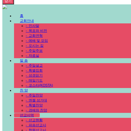
닫기
홈
교회안내
-
인사말
-
목표와 비전
-
교회연혁
-
예배 및 모임
-
오시는 길
-
주일주보
-
자료실
말 씀
-
주일설교
-
특별집회
-
성경읽기
-
매일기도
-
코스타(KOSTA)
찬 양
-
주일찬양
-
엔젤 성가대
-
특별찬양
-
경배와 찬양
선교사역
-
선교현황
-
파송선교사
-
협력선교사