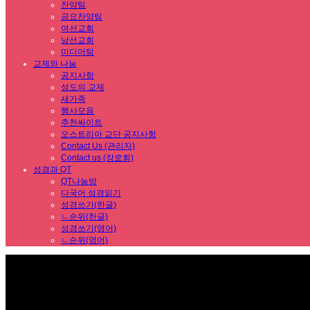
찬양팀
금요찬양팀
여선교회
남선교회
미디어팀
교제와 나눔
공지사항
성도의 교제
새가족
행사모음
추천싸이트
오스트리아 교단 공지사항
Contact Us (관리자)
Contact us (장로회)
성경과 QT
QT나눔방
다국어 성경읽기
성경쓰기(한글)
ㄴ순위(한글)
성경쓰기(영어)
ㄴ순위(영어)
Sub Promotion