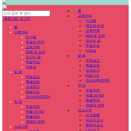
홈
교회안내
회원가입
로그인
-
인사말
-
목표와 비전
홈
-
교회연혁
교회안내
-
예배 및 모임
인사말
-
오시는 길
목표와 비전
-
주일주보
교회연혁
-
자료실
예배 및 모임
말 씀
오시는 길
-
주일설교
주일주보
-
특별집회
자료실
-
성경읽기
말 씀
-
매일기도
주일설교
-
코스타(KOSTA)
특별집회
찬 양
성경읽기
-
주일찬양
매일기도
-
엔젤 성가대
코스타(KOSTA)
-
특별찬양
찬 양
-
경배와 찬양
주일찬양
선교사역
엔젤 성가대
-
선교현황
특별찬양
-
파송선교사
경배와 찬양
-
협력선교사
선교사역
-
난민선교