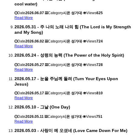
cool water)
Date
2026.06.07
Category
시온 성가대
Views
625
Read More
2026.05.31 - 주 나의 노래 나의 힘 (The Lord is My Strength
and My Song)
Date
2026.06.02
Category
시온 성가대
Views
724
Read More
2026.05.24 - 성령의 능력 (The Power of the Holy Spirit)
Date
2026.05.27
Category
시온 성가대
Views
728
Read More
2026.05.17 - 눈을 주님께 돌려 (Turn Your Eyes Upon
Jesus)
Date
2026.05.17
Category
시온 성가대
Views
810
Read More
2026.05.10 - 그날 (One Day)
Date
2026.05.11
Category
시온 성가대
Views
751
Read More
2026.05.03 - 사랑이 예 오셨네 (Love Came Down For Me)