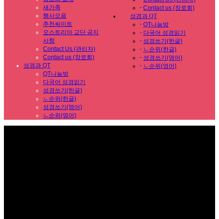
새가족
-
Contact us (장로회)
행사모음
성경과 QT
추천싸이트
-
QT나눔방
오스트리아 교단 공지
-
다국어 성경읽기
사항
-
성경쓰기(한글)
Contact Us (관리자)
-
ㄴ순위(한글)
Contact us (장로회)
-
성경쓰기(영어)
성경과 QT
-
ㄴ순위(영어)
QT나눔방
다국어 성경읽기
성경쓰기(한글)
ㄴ순위(한글)
성경쓰기(영어)
ㄴ순위(영어)
Sub Promotion