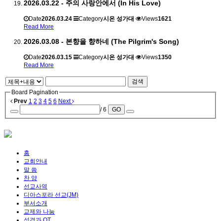
2026.03.22 - 주의 사랑안에서 (In His Love)
Date
2026.03.24
Category
시온 성가대
Views
1621
Read More
2026.03.08 - 본향을 향하네 (The Pilgrim's Song)
Date
2026.03.15
Category
시온 성가대
Views
1350
Read More
검색
Board Pagination
Prev
1
2
3
4
5
6
Next
/ 6
GO
홈
교회안내
말 씀
찬 양
선교사역
디아스포라 선교(JM)
부서소개
교제와 나눔
성경과 QT