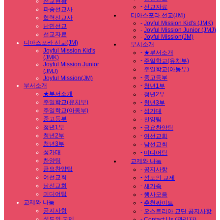
선교현황
-
선교자료
파송선교사
디아스포라 선교(JM)
협력선교사
-
Joyful Mission Kid's (JMK)
난민선교
-
Joyful Mission Junior (JMJ)
선교자료
-
Joyful Mission(JM)
디아스포라 선교(JM)
부서소개
Joyful Mission Kid's
-
★부서소개
(JMK)
-
주일학교(유치부)
Joyful Mission Junior
-
주일학교(아동부)
(JMJ)
-
중고등부
Joyful Mission(JM)
부서소개
-
청년1부
★부서소개
-
청년2부
주일학교(유치부)
-
청년3부
주일학교(아동부)
-
성가대
중고등부
-
찬양팀
청년1부
-
금요찬양팀
청년2부
-
여선교회
청년3부
-
남선교회
성가대
-
미디어팀
찬양팀
교제와 나눔
금요찬양팀
-
공지사항
여선교회
-
성도의 교제
남선교회
-
새가족
미디어팀
-
행사모음
교제와 나눔
-
추천싸이트
공지사항
-
오스트리아 교단 공지사항
성도의 교제
-
Contact Us (관리자)