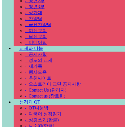
-
청년2부
-
청년3부
-
성가대
-
찬양팀
-
금요찬양팀
-
여선교회
-
남선교회
-
미디어팀
교제와 나눔
-
공지사항
-
성도의 교제
-
새가족
-
행사모음
-
추천싸이트
-
오스트리아 교단 공지사항
-
Contact Us (관리자)
-
Contact us (장로회)
성경과 QT
-
QT나눔방
-
다국어 성경읽기
-
성경쓰기(한글)
-
ㄴ순위(한글)