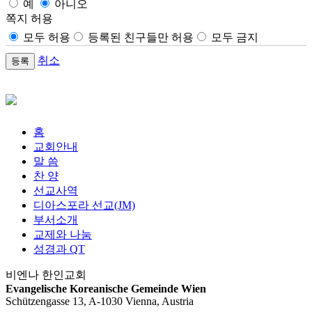
예
아니오
쪽지 허용
모두 허용
등록된 친구들만 허용
모두 금지
취소
홈
교회안내
말 씀
찬 양
선교사역
디아스포라 선교(JM)
부서소개
교제와 나눔
성경과 QT
비엔나 한인교회
Evangelische Koreanische Gemeinde Wien
Schützengasse 13, A-1030 Vienna, Austria