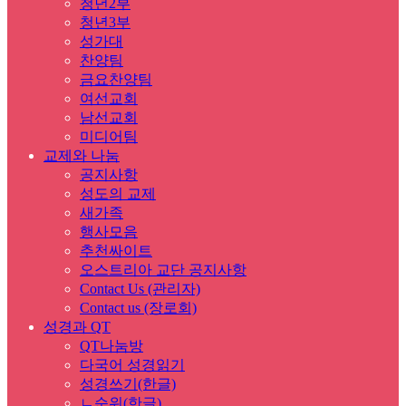
청년2부
청년3부
성가대
찬양팀
금요찬양팀
여선교회
남선교회
미디어팀
교제와 나눔
공지사항
성도의 교제
새가족
행사모음
추천싸이트
오스트리아 교단 공지사항
Contact Us (관리자)
Contact us (장로회)
성경과 QT
QT나눔방
다국어 성경읽기
성경쓰기(한글)
ㄴ순위(한글)