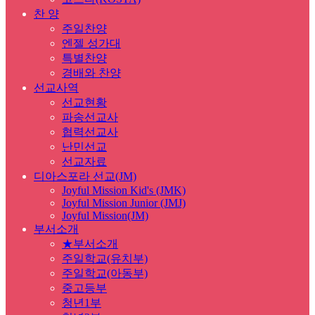
찬 양
주일찬양
엔젤 성가대
특별찬양
경배와 찬양
선교사역
선교현황
파송선교사
협력선교사
난민선교
선교자료
디아스포라 선교(JM)
Joyful Mission Kid's (JMK)
Joyful Mission Junior (JMJ)
Joyful Mission(JM)
부서소개
★부서소개
주일학교(유치부)
주일학교(아동부)
중고등부
청년1부