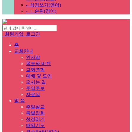
-
성경쓰기(영어)
-
ㄴ순위(영어)
회원가입
로그인
홈
교회안내
인사말
목표와 비전
교회연혁
예배 및 모임
오시는 길
주일주보
자료실
말 씀
주일설교
특별집회
성경읽기
매일기도
코스타(KOSTA)