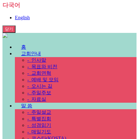
다국어
English
닫기
홈
교회안내
-
인사말
-
목표와 비전
-
교회연혁
-
예배 및 모임
-
오시는 길
-
주일주보
-
자료실
말 씀
-
주일설교
-
특별집회
-
성경읽기
-
매일기도
-
코스타(KOSTA)