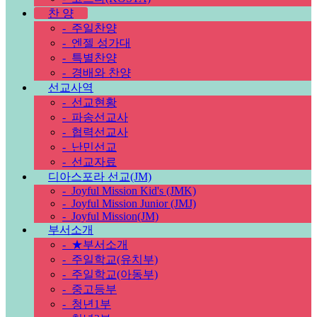
찬 양
-
주일찬양
-
엔젤 성가대
-
특별찬양
-
경배와 찬양
선교사역
-
선교현황
-
파송선교사
-
협력선교사
-
난민선교
-
선교자료
디아스포라 선교(JM)
-
Joyful Mission Kid's (JMK)
-
Joyful Mission Junior (JMJ)
-
Joyful Mission(JM)
부서소개
-
★부서소개
-
주일학교(유치부)
-
주일학교(아동부)
-
중고등부
-
청년1부