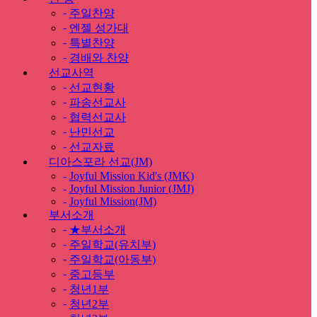
-
주일찬양
-
엔젤 성가대
-
특별찬양
-
경배와 찬양
선교사역
-
선교현황
-
파송선교사
-
협력선교사
-
난민선교
-
선교자료
디아스포라 선교(JM)
-
Joyful Mission Kid's (JMK)
-
Joyful Mission Junior (JMJ)
-
Joyful Mission(JM)
부서소개
-
★부서소개
-
주일학교(유치부)
-
주일학교(아동부)
-
중고등부
-
청년1부
-
청년2부