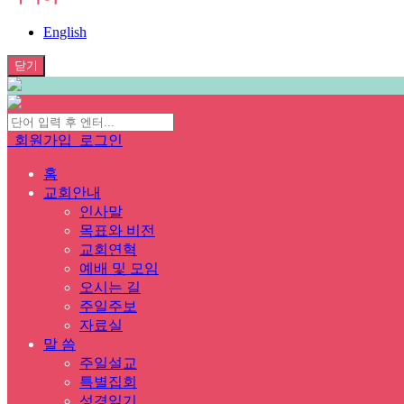
English
닫기
회원가입
로그인
홈
교회안내
인사말
목표와 비전
교회연혁
예배 및 모임
오시는 길
주일주보
자료실
말 씀
주일설교
특별집회
성경읽기