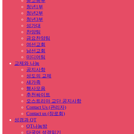
중고등부
청년1부
청년2부
청년3부
성가대
찬양팀
금요찬양팀
여선교회
남선교회
미디어팀
교제와 나눔
공지사항
성도의 교제
새가족
행사모음
추천싸이트
오스트리아 교단 공지사항
Contact Us (관리자)
Contact us (장로회)
성경과 QT
QT나눔방
다국어 성경읽기