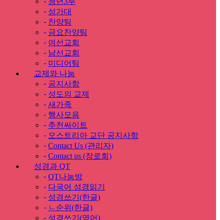
-
청년3부
-
성가대
-
찬양팀
-
금요찬양팀
-
여선교회
-
남선교회
-
미디어팀
교제와 나눔
-
공지사항
-
성도의 교제
-
새가족
-
행사모음
-
추천싸이트
-
오스트리아 교단 공지사항
-
Contact Us (관리자)
-
Contact us (장로회)
성경과 QT
-
QT나눔방
-
다국어 성경읽기
-
성경쓰기(한글)
-
ㄴ순위(한글)
-
성경쓰기(영어)