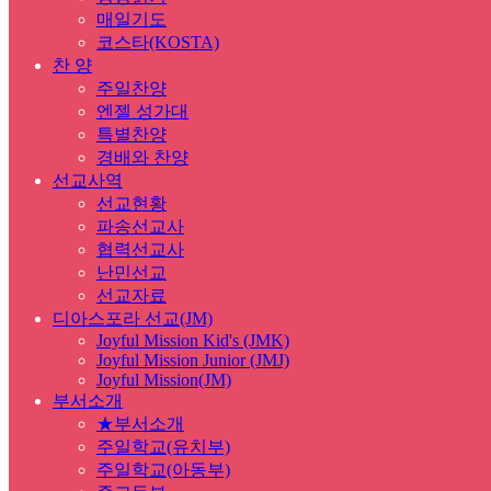
매일기도
코스타(KOSTA)
찬 양
주일찬양
엔젤 성가대
특별찬양
경배와 찬양
선교사역
선교현황
파송선교사
협력선교사
난민선교
선교자료
디아스포라 선교(JM)
Joyful Mission Kid's (JMK)
Joyful Mission Junior (JMJ)
Joyful Mission(JM)
부서소개
★부서소개
주일학교(유치부)
주일학교(아동부)