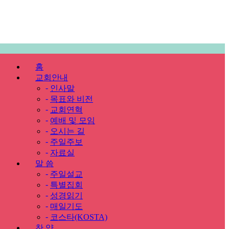
홈
교회안내
-
인사말
-
목표와 비전
-
교회연혁
-
예배 및 모임
-
오시는 길
-
주일주보
-
자료실
말 씀
-
주일설교
-
특별집회
-
성경읽기
-
매일기도
-
코스타(KOSTA)
찬 양