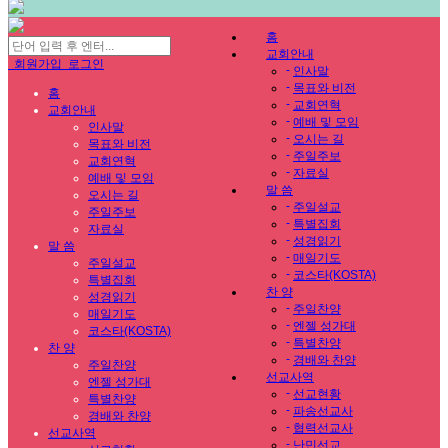
홈
교회안내
회원가입
로그인
-
인사말
-
목표와 비전
홈
-
교회연혁
교회안내
-
예배 및 모임
인사말
-
오시는 길
목표와 비전
-
주일주보
교회연혁
-
자료실
예배 및 모임
말 씀
오시는 길
-
주일설교
주일주보
-
특별집회
자료실
-
성경읽기
말 씀
-
매일기도
주일설교
-
코스타(KOSTA)
특별집회
찬 양
성경읽기
-
주일찬양
매일기도
-
엔젤 성가대
코스타(KOSTA)
-
특별찬양
찬 양
-
경배와 찬양
주일찬양
선교사역
엔젤 성가대
-
선교현황
특별찬양
-
파송선교사
경배와 찬양
-
협력선교사
선교사역
-
난민선교