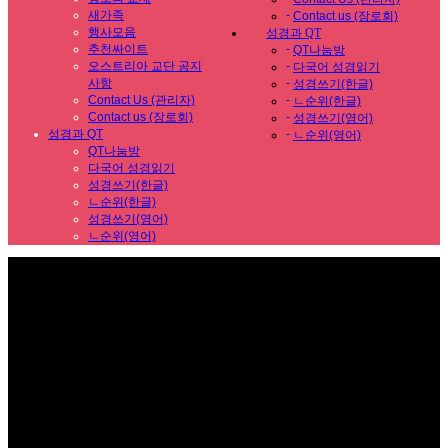
새가족
-
Contact us (장로회)
행사모음
성경과 QT
추천싸이트
-
QT나눔방
오스트리아 교단 공지
-
다국어 성경읽기
사항
-
성경쓰기(한글)
Contact Us (관리자)
-
ㄴ순위(한글)
Contact us (장로회)
-
성경쓰기(영어)
성경과 QT
-
ㄴ순위(영어)
QT나눔방
다국어 성경읽기
성경쓰기(한글)
ㄴ순위(한글)
성경쓰기(영어)
ㄴ순위(영어)
Sub Promotion