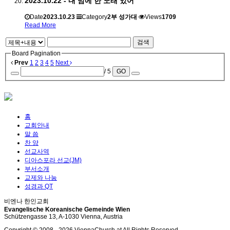
2023.10.22 - 내 맘에 한 노래 있어
Date
2023.10.23
Category
2부 성가대
Views
1709
Read More
검색
Board Pagination
Prev
1
2
3
4
5
Next
/ 5
GO
홈
교회안내
말 씀
찬 양
선교사역
디아스포라 선교(JM)
부서소개
교제와 나눔
성경과 QT
비엔나 한인교회
Evangelische Koreanische Gemeinde Wien
Schützengasse 13, A-1030 Vienna, Austria
Copyright © 2008 -
2026 ViennaChurch.at All Rights Reserved.