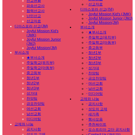
선교현황
-
선교자료
파송선교사
디아스포라 선교(JM)
협력선교사
-
Joyful Mission Kid's (JMK)
난민선교
-
Joyful Mission Junior (JMJ)
선교자료
-
Joyful Mission(JM)
디아스포라 선교(JM)
부서소개
Joyful Mission Kid's
-
★부서소개
(JMK)
-
주일학교(유치부)
Joyful Mission Junior
-
주일학교(아동부)
(JMJ)
-
중고등부
Joyful Mission(JM)
부서소개
-
청년1부
★부서소개
-
청년2부
주일학교(유치부)
-
청년3부
주일학교(아동부)
-
성가대
중고등부
-
찬양팀
청년1부
-
금요찬양팀
청년2부
-
여선교회
청년3부
-
남선교회
성가대
-
미디어팀
찬양팀
교제와 나눔
금요찬양팀
-
공지사항
여선교회
-
성도의 교제
남선교회
-
새가족
미디어팀
-
행사모음
교제와 나눔
-
추천싸이트
공지사항
-
오스트리아 교단 공지사항
성도의 교제
-
Contact Us (관리자)