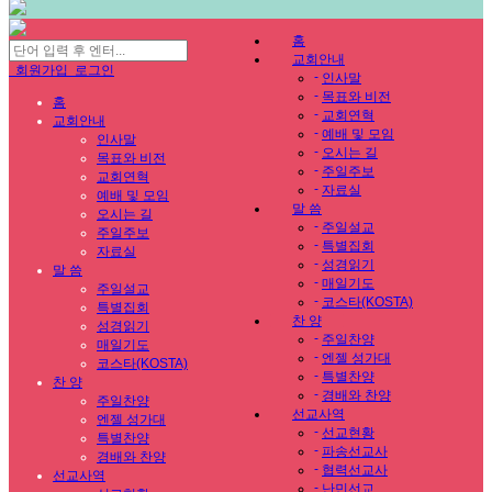
홈
교회안내
회원가입
로그인
-
인사말
-
목표와 비전
홈
-
교회연혁
교회안내
-
예배 및 모임
인사말
-
오시는 길
목표와 비전
-
주일주보
교회연혁
-
자료실
예배 및 모임
말 씀
오시는 길
-
주일설교
주일주보
-
특별집회
자료실
-
성경읽기
말 씀
-
매일기도
주일설교
-
코스타(KOSTA)
특별집회
찬 양
성경읽기
-
주일찬양
매일기도
-
엔젤 성가대
코스타(KOSTA)
-
특별찬양
찬 양
-
경배와 찬양
주일찬양
선교사역
엔젤 성가대
-
선교현황
특별찬양
-
파송선교사
경배와 찬양
-
협력선교사
선교사역
-
난민선교