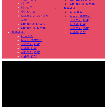
새가족
-
Contact us (장로회)
행사모음
성경과 QT
추천싸이트
-
QT나눔방
오스트리아 교단 공지
-
다국어 성경읽기
사항
-
성경쓰기(한글)
Contact Us (관리자)
-
ㄴ순위(한글)
Contact us (장로회)
-
성경쓰기(영어)
성경과 QT
-
ㄴ순위(영어)
QT나눔방
다국어 성경읽기
성경쓰기(한글)
ㄴ순위(한글)
성경쓰기(영어)
ㄴ순위(영어)
Sub Promotion