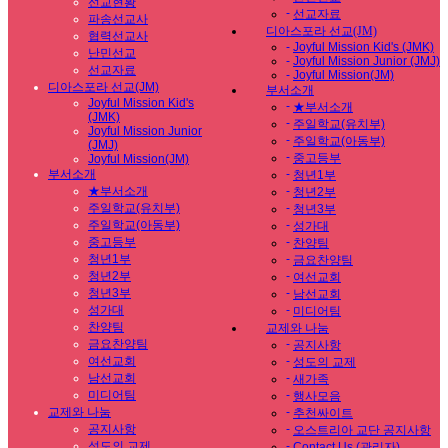
선교현황
-
선교자료
파송선교사
디아스포라 선교(JM)
협력선교사
-
Joyful Mission Kid's (JMK)
난민선교
-
Joyful Mission Junior (JMJ)
선교자료
-
Joyful Mission(JM)
디아스포라 선교(JM)
부서소개
Joyful Mission Kid's
-
★부서소개
(JMK)
-
주일학교(유치부)
Joyful Mission Junior
-
주일학교(아동부)
(JMJ)
-
중고등부
Joyful Mission(JM)
부서소개
-
청년1부
★부서소개
-
청년2부
주일학교(유치부)
-
청년3부
주일학교(아동부)
-
성가대
중고등부
-
찬양팀
청년1부
-
금요찬양팀
청년2부
-
여선교회
청년3부
-
남선교회
성가대
-
미디어팀
찬양팀
교제와 나눔
금요찬양팀
-
공지사항
여선교회
-
성도의 교제
남선교회
-
새가족
미디어팀
-
행사모음
교제와 나눔
-
추천싸이트
공지사항
-
오스트리아 교단 공지사항
성도의 교제
-
Contact Us (관리자)