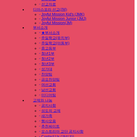
-
선교자료
디아스포라 선교(JM)
-
Joyful Mission Kid's (JMK)
-
Joyful Mission Junior (JMJ)
-
Joyful Mission(JM)
부서소개
-
★부서소개
-
주일학교(유치부)
-
주일학교(아동부)
-
중고등부
-
청년1부
-
청년2부
-
청년3부
-
성가대
-
찬양팀
-
금요찬양팀
-
여선교회
-
남선교회
-
미디어팀
교제와 나눔
-
공지사항
-
성도의 교제
-
새가족
-
행사모음
-
추천싸이트
-
오스트리아 교단 공지사항
-
Contact Us (관리자)