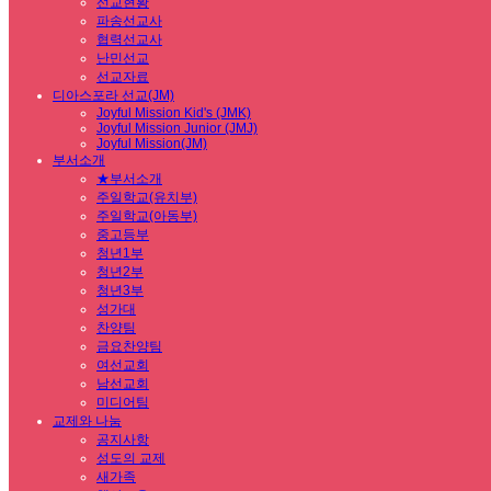
선교현황
파송선교사
협력선교사
난민선교
선교자료
디아스포라 선교(JM)
Joyful Mission Kid's (JMK)
Joyful Mission Junior (JMJ)
Joyful Mission(JM)
부서소개
★부서소개
주일학교(유치부)
주일학교(아동부)
중고등부
청년1부
청년2부
청년3부
성가대
찬양팀
금요찬양팀
여선교회
남선교회
미디어팀
교제와 나눔
공지사항
성도의 교제
새가족