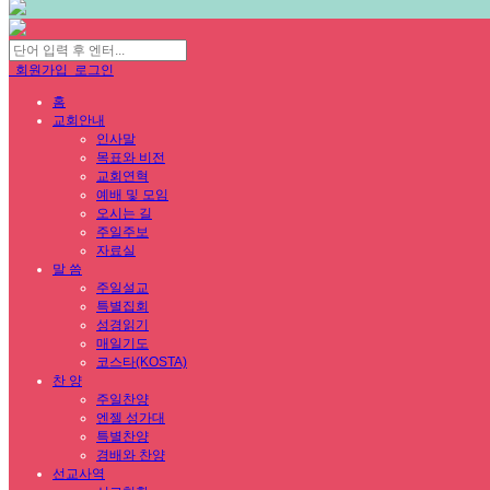
회원가입
로그인
홈
교회안내
인사말
목표와 비전
교회연혁
예배 및 모임
오시는 길
주일주보
자료실
말 씀
주일설교
특별집회
성경읽기
매일기도
코스타(KOSTA)
찬 양
주일찬양
엔젤 성가대
특별찬양
경배와 찬양
선교사역