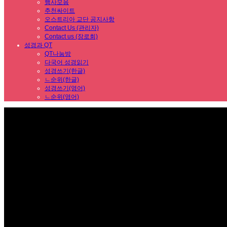
행사모음
추천싸이트
오스트리아 교단 공지사항
Contact Us (관리자)
Contact us (장로회)
성경과 QT
QT나눔방
다국어 성경읽기
성경쓰기(한글)
ㄴ순위(한글)
성경쓰기(영어)
ㄴ순위(영어)
Sub Promotion