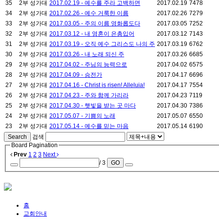
35
2부 성가대
2017.02.19 - 예수를 주라 고백하면
2017.02.19
7478
34
2부 성가대
2017.02.26 - 예수 거룩한 이름
2017.02.26
7279
33
2부 성가대
2017.03.05 - 주의 이름 영화롭도다
2017.03.05
7252
32
2부 성가대
2017.03.12 - 내 영혼이 은총입어
2017.03.12
7143
31
2부 성가대
2017.03.19 - 오직 예수 그리스도 나의 주
2017.03.19
6762
30
2부 성가대
2017.03.26 - 내 노래 되신 주
2017.03.26
6685
29
2부 성가대
2017.04.02 - 주님의 능력으로
2017.04.02
6575
28
2부 성가대
2017.04.09 - 승전가
2017.04.17
6696
27
2부 성가대
2017.04.16 - Christ is risen! Alleluia!
2017.04.17
7554
26
2부 성가대
2017.04.23 - 주와 함께 가리라
2017.04.23
7119
25
2부 성가대
2017.04.30 - 햇빛을 받는 곳 마다
2017.04.30
7386
24
2부 성가대
2017.05.07 - 기쁨의 노래
2017.05.07
6550
23
2부 성가대
2017.05.14 - 예수를 믿는 마음
2017.05.14
6190
Search
검색
Board Pagination
Prev
1
2
3
Next
/ 3
GO
홈
교회안내