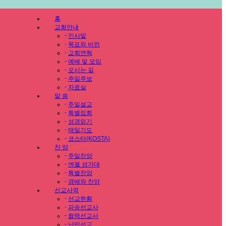
홈
교회안내
-
인사말
-
목표와 비전
-
교회연혁
-
예배 및 모임
-
오시는 길
-
주일주보
-
자료실
말 씀
-
주일설교
-
특별집회
-
성경읽기
-
매일기도
-
코스타(KOSTA)
찬 양
-
주일찬양
-
엔젤 성가대
-
특별찬양
-
경배와 찬양
선교사역
-
선교현황
-
파송선교사
-
협력선교사
-
난민선교