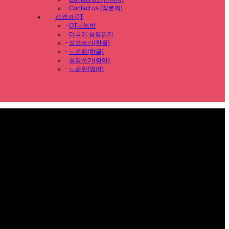
-
Contact us (장로회)
성경과 QT
-
QT나눔방
-
다국어 성경읽기
-
성경쓰기(한글)
-
ㄴ순위(한글)
-
성경쓰기(영어)
-
ㄴ순위(영어)