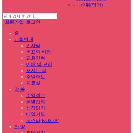
-
ㄴ순위(영어)
회원가입
로그인
홈
교회안내
인사말
목표와 비전
교회연혁
예배 및 모임
오시는 길
주일주보
자료실
말 씀
주일설교
특별집회
성경읽기
매일기도
코스타(KOSTA)
찬 양
주일찬양