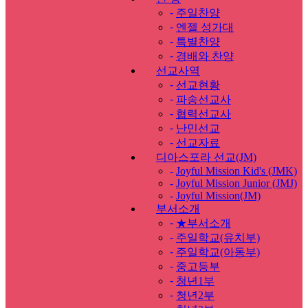
-
주일찬양
-
엔젤 성가대
-
특별찬양
-
경배와 찬양
선교사역
-
선교현황
-
파송선교사
-
협력선교사
-
난민선교
-
선교자료
디아스포라 선교(JM)
-
Joyful Mission Kid's (JMK)
-
Joyful Mission Junior (JMJ)
-
Joyful Mission(JM)
부서소개
-
★부서소개
-
주일학교(유치부)
-
주일학교(아동부)
-
중고등부
-
청년1부
-
청년2부