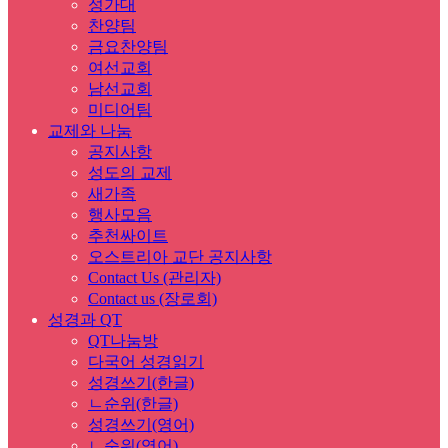
성가대
찬양팀
금요찬양팀
여선교회
남선교회
미디어팀
교제와 나눔
공지사항
성도의 교제
새가족
행사모음
추천싸이트
오스트리아 교단 공지사항
Contact Us (관리자)
Contact us (장로회)
성경과 QT
QT나눔방
다국어 성경읽기
성경쓰기(한글)
ㄴ순위(한글)
성경쓰기(영어)
ㄴ순위(영어)