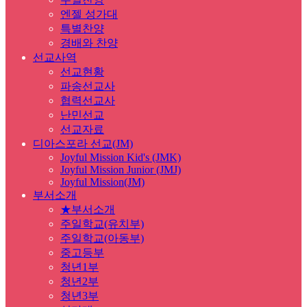
엔젤 성가대
특별찬양
경배와 찬양
선교사역
선교현황
파송선교사
협력선교사
난민선교
선교자료
디아스포라 선교(JM)
Joyful Mission Kid's (JMK)
Joyful Mission Junior (JMJ)
Joyful Mission(JM)
부서소개
★부서소개
주일학교(유치부)
주일학교(아동부)
중고등부
청년1부
청년2부
청년3부