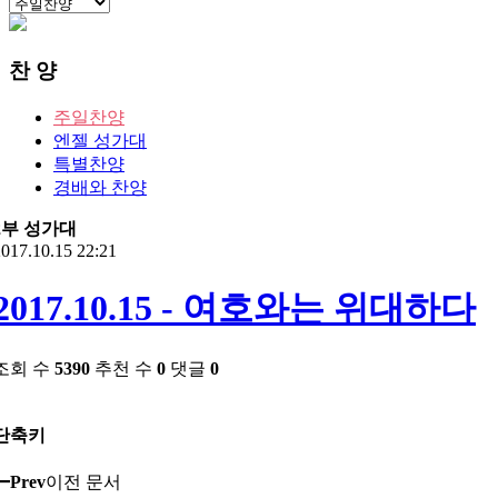
찬 양
주일찬양
엔젤 성가대
특별찬양
경배와 찬양
2부 성가대
017.10.15 22:21
2017.10.15 - 여호와는 위대하다
조회 수
5390
추천 수
0
댓글
0
단축키
Prev
이전 문서