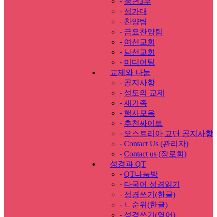
-
청년3부
-
성가대
-
찬양팀
-
금요찬양팀
-
여선교회
-
남선교회
-
미디어팀
교제와 나눔
-
공지사항
-
성도의 교제
-
새가족
-
행사모음
-
추천싸이트
-
오스트리아 교단 공지사항
-
Contact Us (관리자)
-
Contact us (장로회)
성경과 QT
-
QT나눔방
-
다국어 성경읽기
-
성경쓰기(한글)
-
ㄴ순위(한글)
-
성경쓰기(영어)