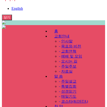
English
닫기
홈
교회안내
-
인사말
-
목표와 비전
-
교회연혁
-
예배 및 모임
-
오시는 길
-
주일주보
-
자료실
말 씀
-
주일설교
-
특별집회
-
성경읽기
-
매일기도
-
코스타(KOSTA)
찬 양