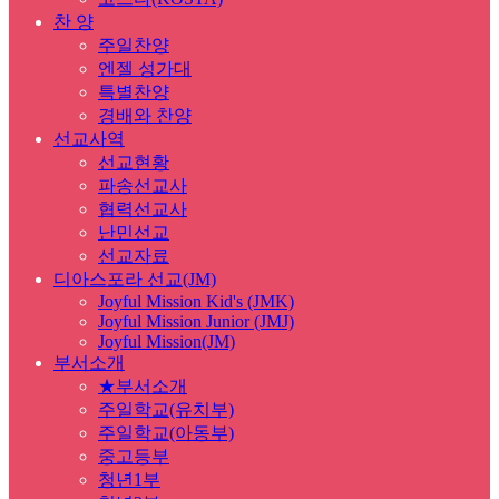
찬 양
주일찬양
엔젤 성가대
특별찬양
경배와 찬양
선교사역
선교현황
파송선교사
협력선교사
난민선교
선교자료
디아스포라 선교(JM)
Joyful Mission Kid's (JMK)
Joyful Mission Junior (JMJ)
Joyful Mission(JM)
부서소개
★부서소개
주일학교(유치부)
주일학교(아동부)
중고등부
청년1부