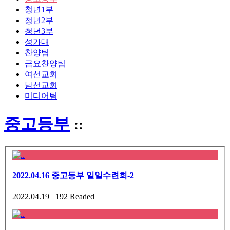
청년1부
청년2부
청년3부
성가대
찬양팀
금요찬양팀
여선교회
남선교회
미디어팀
중고등부
::
2022.04.16 중고등부 일일수련회-2
2022.04.19 192 Readed