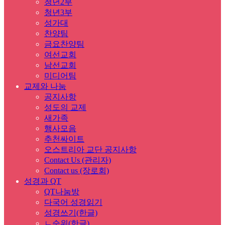
청년2부
청년3부
성가대
찬양팀
금요찬양팀
여선교회
남선교회
미디어팀
교제와 나눔
공지사항
성도의 교제
새가족
행사모음
추천싸이트
오스트리아 교단 공지사항
Contact Us (관리자)
Contact us (장로회)
성경과 QT
QT나눔방
다국어 성경읽기
성경쓰기(한글)
ㄴ순위(한글)