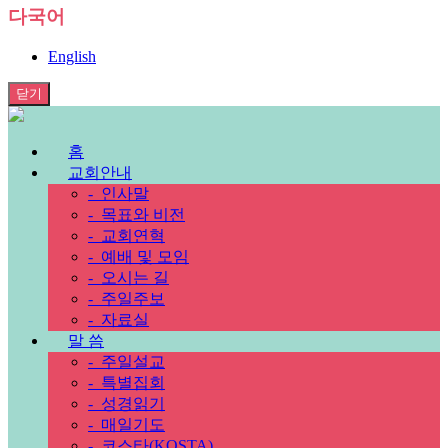
다국어
English
닫기
홈
교회안내
-
인사말
-
목표와 비전
-
교회연혁
-
예배 및 모임
-
오시는 길
-
주일주보
-
자료실
말 씀
-
주일설교
-
특별집회
-
성경읽기
-
매일기도
-
코스타(KOSTA)