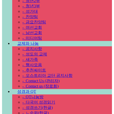
-
청년2부
-
청년3부
-
성가대
-
찬양팀
-
금요찬양팀
-
여선교회
-
남선교회
-
미디어팀
교제와 나눔
-
공지사항
-
성도의 교제
-
새가족
-
행사모음
-
추천싸이트
-
오스트리아 교단 공지사항
-
Contact Us (관리자)
-
Contact us (장로회)
성경과 QT
-
QT나눔방
-
다국어 성경읽기
-
성경쓰기(한글)
-
ㄴ순위(한글)