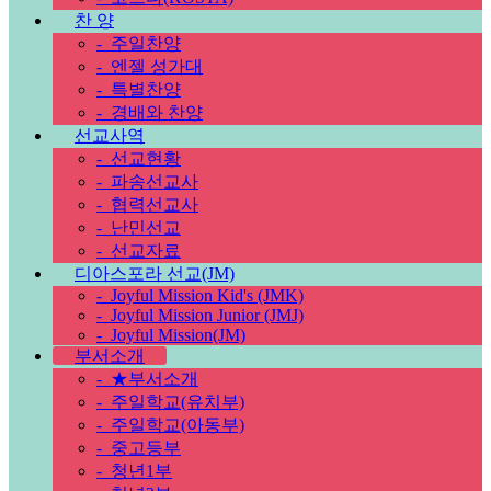
찬 양
-
주일찬양
-
엔젤 성가대
-
특별찬양
-
경배와 찬양
선교사역
-
선교현황
-
파송선교사
-
협력선교사
-
난민선교
-
선교자료
디아스포라 선교(JM)
-
Joyful Mission Kid's (JMK)
-
Joyful Mission Junior (JMJ)
-
Joyful Mission(JM)
부서소개
-
★부서소개
-
주일학교(유치부)
-
주일학교(아동부)
-
중고등부
-
청년1부