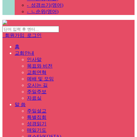
-
성경쓰기(영어)
-
ㄴ순위(영어)
회원가입
로그인
홈
교회안내
인사말
목표와 비전
교회연혁
예배 및 모임
오시는 길
주일주보
자료실
말 씀
주일설교
특별집회
성경읽기
매일기도
코스타(KOSTA)