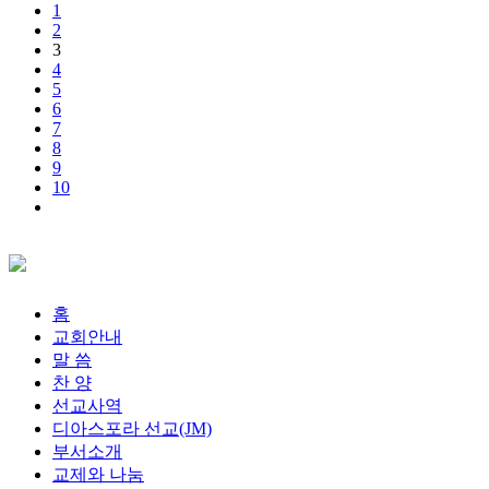
1
2
3
4
5
6
7
8
9
10
홈
교회안내
말 씀
찬 양
선교사역
디아스포라 선교(JM)
부서소개
교제와 나눔