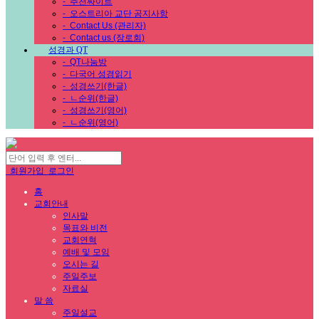
-
추천싸이트
-
오스트리아 교단 공지사항
-
Contact Us (관리자)
-
Contact us (장로회)
성경과 QT
-
QT나눔방
-
다국어 성경읽기
-
성경쓰기(한글)
-
ㄴ순위(한글)
-
성경쓰기(영어)
-
ㄴ순위(영어)
회원가입
로그인
홈
교회안내
인사말
목표와 비전
교회연혁
예배 및 모임
오시는 길
주일주보
자료실
말 씀
주일설교