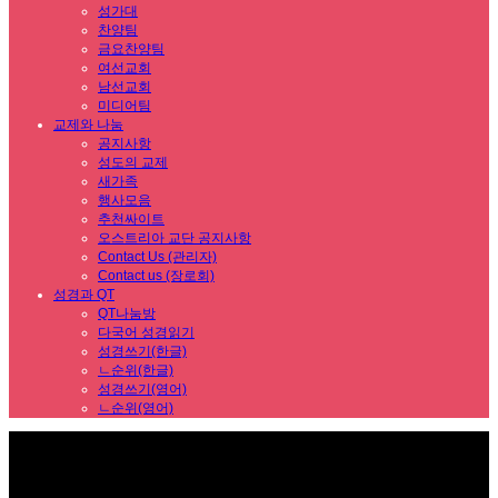
성가대
찬양팀
금요찬양팀
여선교회
남선교회
미디어팀
교제와 나눔
공지사항
성도의 교제
새가족
행사모음
추천싸이트
오스트리아 교단 공지사항
Contact Us (관리자)
Contact us (장로회)
성경과 QT
QT나눔방
다국어 성경읽기
성경쓰기(한글)
ㄴ순위(한글)
성경쓰기(영어)
ㄴ순위(영어)
Sub Promotion