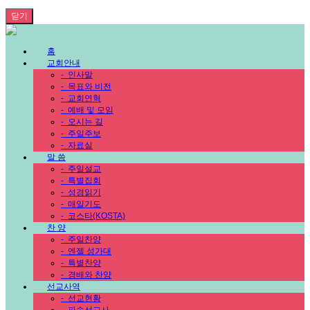
닫기
홈
교회안내
-
인사말
-
목표와 비전
-
교회연혁
-
예배 및 모임
-
오시는 길
-
주일주보
-
자료실
말 씀
-
주일설교
-
특별집회
-
성경읽기
-
매일기도
-
코스타(KOSTA)
찬 양
-
주일찬양
-
엔젤 성가대
-
특별찬양
-
경배와 찬양
선교사역
-
선교현황