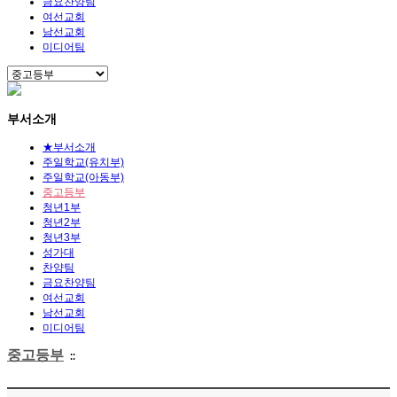
금요찬양팀
여선교회
남선교회
미디어팀
부서소개
★부서소개
주일학교(유치부)
주일학교(아동부)
중고등부
청년1부
청년2부
청년3부
성가대
찬양팀
금요찬양팀
여선교회
남선교회
미디어팀
중고등부
::