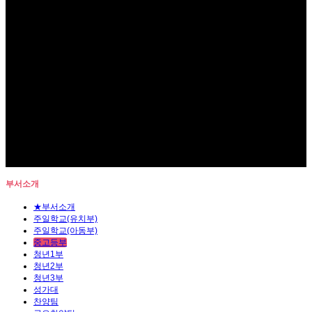
부서소개
★부서소개
주일학교(유치부)
주일학교(아동부)
중고등부
청년1부
청년2부
청년3부
성가대
찬양팀