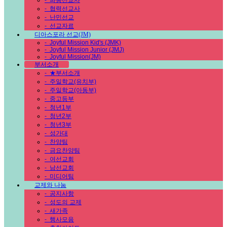
-
파송선교사
-
협력선교사
-
난민선교
-
선교자료
디아스포라 선교(JM)
-
Joyful Mission Kid's (JMK)
-
Joyful Mission Junior (JMJ)
-
Joyful Mission(JM)
부서소개
-
★부서소개
-
주일학교(유치부)
-
주일학교(아동부)
-
중고등부
-
청년1부
-
청년2부
-
청년3부
-
성가대
-
찬양팀
-
금요찬양팀
-
여선교회
-
남선교회
-
미디어팀
교제와 나눔
-
공지사항
-
성도의 교제
-
새가족
-
행사모음