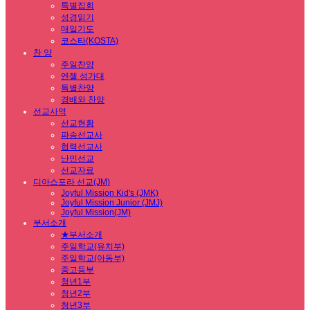
특별집회
성경읽기
매일기도
코스타(KOSTA)
찬 양
주일찬양
엔젤 성가대
특별찬양
경배와 찬양
선교사역
선교현황
파송선교사
협력선교사
난민선교
선교자료
디아스포라 선교(JM)
Joyful Mission Kid's (JMK)
Joyful Mission Junior (JMJ)
Joyful Mission(JM)
부서소개
★부서소개
주일학교(유치부)
주일학교(아동부)
중고등부
청년1부
청년2부
청년3부