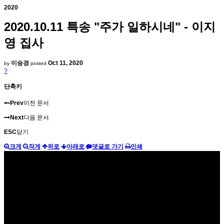
2020
2020.10.11 특송 "주가 일하시네" - 이지
영 집사
이승경
Oct 11, 2020
by
posted
?
단축키
Prev
이전 문서
Next
다음 문서
ESC
닫기
크게
작게
위로
아래로
댓글로 가기
인쇄