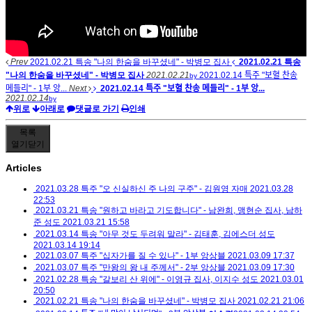
Prev
2021.02.21 특송 "나의 한숨을 바꾸셨네" - 박병모 집사
2021.02.21 특송
"나의 한숨을 바꾸셨네" - 박병모 집사
2021.02.21
2021.02.14 특주 "보혈 찬송
by
메들리" - 1부 앙...
Next
2021.02.14 특주 "보혈 찬송 메들리" - 1부 앙...
2021.02.14
by
위로
아래로
댓글로 가기
인쇄
목록
열기
닫기
Articles
2021.03.28 특주 "오 신실하신 주 나의 구주" - 김원영 자매
2021.03.28
22:53
2021.03.21 특송 "원하고 바라고 기도합니다" - 남완희, 맹현순 집사, 남하
준 성도
2021.03.21 15:58
2021.03.14 특송 "아무 것도 두려워 말라" - 김태훈, 김에스더 성도
2021.03.14 19:14
2021.03.07 특주 "십자가를 질 수 있나" - 1부 앙상블
2021.03.09 17:37
2021.03.07 특주 "만왕의 왕 내 주께서" - 2부 앙상블
2021.03.09 17:30
2021.02.28 특송 "갈보리 산 위에" - 이영규 집사, 이지수 성도
2021.03.01
20:50
2021.02.21 특송 "나의 한숨을 바꾸셨네" - 박병모 집사
2021.02.21 21:06