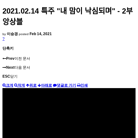
2021.02.14 특주 "내 맘이 낙심되며" - 2부
앙상블
이승경
Feb 14, 2021
by
posted
?
단축키
Prev
이전 문서
Next
다음 문서
ESC
닫기
크게
작게
위로
아래로
댓글로 가기
인쇄