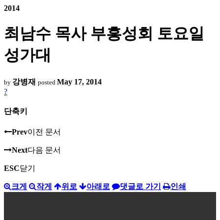
2014
최남수 목사 부흥성회 토요일
성가대
강병재
May 17, 2014
by
posted
?
단축키
Prev
이전 문서
Next
다음 문서
ESC
닫기
크게
작게
위로
아래로
댓글로 가기
인쇄