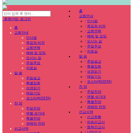
홈
교회안내
회원가입
로그인
-
인사말
-
목표와 비전
홈
-
교회연혁
교회안내
-
예배 및 모임
인사말
-
오시는 길
목표와 비전
-
주일주보
교회연혁
-
자료실
예배 및 모임
말 씀
오시는 길
-
주일설교
주일주보
-
특별집회
자료실
-
성경읽기
말 씀
-
매일기도
주일설교
-
코스타(KOSTA)
특별집회
찬 양
성경읽기
-
주일찬양
매일기도
-
엔젤 성가대
코스타(KOSTA)
-
특별찬양
찬 양
-
경배와 찬양
주일찬양
선교사역
엔젤 성가대
-
선교현황
특별찬양
-
파송선교사
경배와 찬양
-
협력선교사
선교사역
-
난민선교