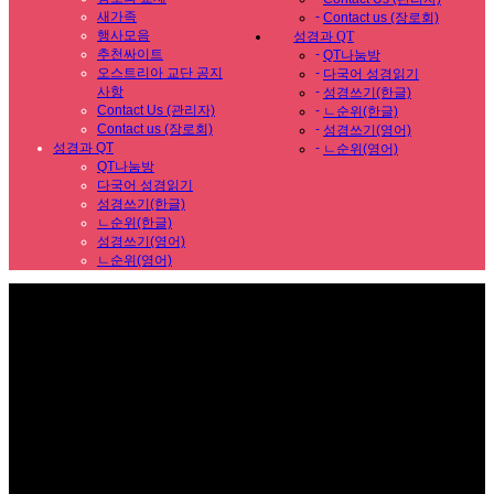
새가족
-
Contact us (장로회)
행사모음
성경과 QT
추천싸이트
-
QT나눔방
오스트리아 교단 공지
-
다국어 성경읽기
사항
-
성경쓰기(한글)
Contact Us (관리자)
-
ㄴ순위(한글)
Contact us (장로회)
-
성경쓰기(영어)
성경과 QT
-
ㄴ순위(영어)
QT나눔방
다국어 성경읽기
성경쓰기(한글)
ㄴ순위(한글)
성경쓰기(영어)
ㄴ순위(영어)
Sub Promotion