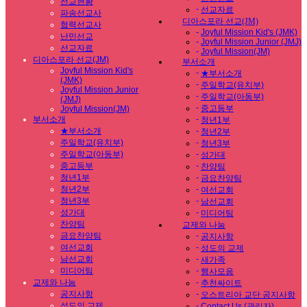
선교현황
-
선교자료
파송선교사
디아스포라 선교(JM)
협력선교사
-
Joyful Mission Kid's (JMK)
난민선교
-
Joyful Mission Junior (JMJ)
선교자료
-
Joyful Mission(JM)
디아스포라 선교(JM)
부서소개
Joyful Mission Kid's
-
★부서소개
(JMK)
-
주일학교(유치부)
Joyful Mission Junior
-
주일학교(아동부)
(JMJ)
-
중고등부
Joyful Mission(JM)
부서소개
-
청년1부
★부서소개
-
청년2부
주일학교(유치부)
-
청년3부
주일학교(아동부)
-
성가대
중고등부
-
찬양팀
청년1부
-
금요찬양팀
청년2부
-
여선교회
청년3부
-
남선교회
성가대
-
미디어팀
찬양팀
교제와 나눔
금요찬양팀
-
공지사항
여선교회
-
성도의 교제
남선교회
-
새가족
미디어팀
-
행사모음
교제와 나눔
-
추천싸이트
공지사항
-
오스트리아 교단 공지사항
성도의 교제
-
Contact Us (관리자)