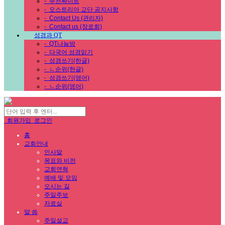
-
추천싸이트
-
오스트리아 교단 공지사항
-
Contact Us (관리자)
-
Contact us (장로회)
성경과 QT
-
QT나눔방
-
다국어 성경읽기
-
성경쓰기(한글)
-
ㄴ순위(한글)
-
성경쓰기(영어)
-
ㄴ순위(영어)
회원가입
로그인
홈
교회안내
인사말
목표와 비전
교회연혁
예배 및 모임
오시는 길
주일주보
자료실
말 씀
주일설교