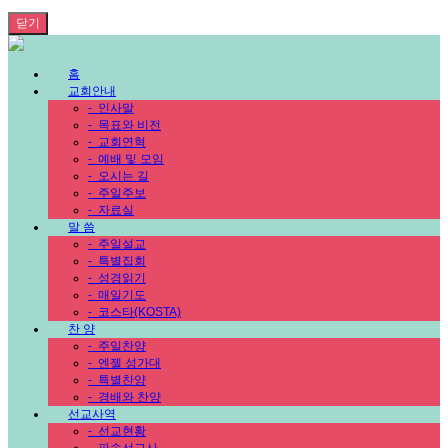
닫기
홈
교회안내
-
인사말
-
목표와 비전
-
교회연혁
-
예배 및 모임
-
오시는 길
-
주일주보
-
자료실
말 씀
-
주일설교
-
특별집회
-
성경읽기
-
매일기도
-
코스타(KOSTA)
찬 양
-
주일찬양
-
엔젤 성가대
-
특별찬양
-
경배와 찬양
선교사역
-
선교현황