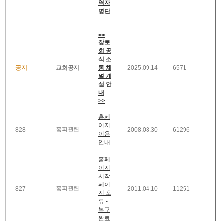
역자
명단
<<
장로
회 공
식 소
공지
교회공지
통 채
2025.09.14
6571
널 개
설 안
내
>>
홈페
이지
홈피관련
828
2008.08.30
61296
이용
안내
홈페
이지
시작
페이
홈피관련
827
2011.04.10
11251
지 오
류 -
복구
완료