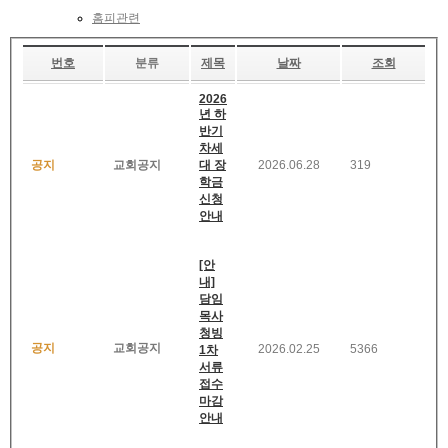
홈피관련
번호
분류
제목
날짜
조회
2026
년 하
반기
차세
공지
교회공지
대 장
2026.06.28
319
학금
신청
안내
[안
내]
담임
목사
청빙
공지
교회공지
2026.02.25
5366
1차
서류
접수
마감
안내