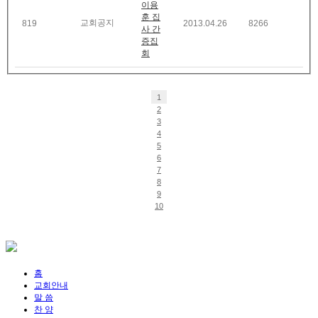
이용
훈 집
교회공지
819
2013.04.26
8266
사 간
증집
회
1
2
3
4
5
6
7
8
9
10
홈
교회안내
말 씀
찬 양