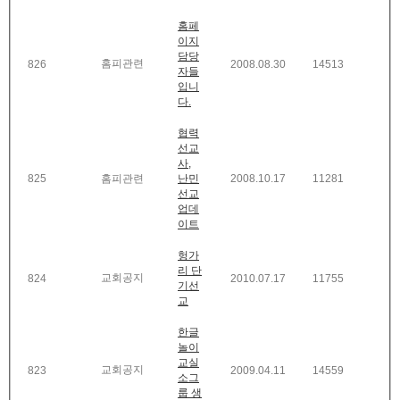
홈페
이지
담당
홈피관련
826
2008.08.30
14513
자들
입니
다.
협력
선교
사,
825
홈피관련
난민
2008.10.17
11281
선교
업데
이트
헝가
리 단
교회공지
824
2010.07.17
11755
기선
교
한글
놀이
교실
교회공지
823
2009.04.11
14559
소그
룹 생