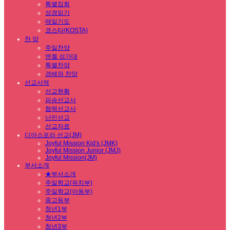
특별집회
성경읽기
매일기도
코스타(KOSTA)
찬 양
주일찬양
엔젤 성가대
특별찬양
경배와 찬양
선교사역
선교현황
파송선교사
협력선교사
난민선교
선교자료
디아스포라 선교(JM)
Joyful Mission Kid's (JMK)
Joyful Mission Junior (JMJ)
Joyful Mission(JM)
부서소개
★부서소개
주일학교(유치부)
주일학교(아동부)
중고등부
청년1부
청년2부
청년3부