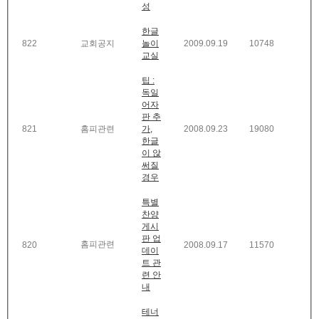
성
한글
822
교회공지
놀이
2009.09.19
10748
교실
팁 :
독일
어자
판 추
821
홈피관련
가,
2008.09.23
19080
한글
이 않
써질
경우
특별
찬양
게시
판 업
홈피관련
820
2008.09.17
11570
데이
트 관
련 안
내
테너