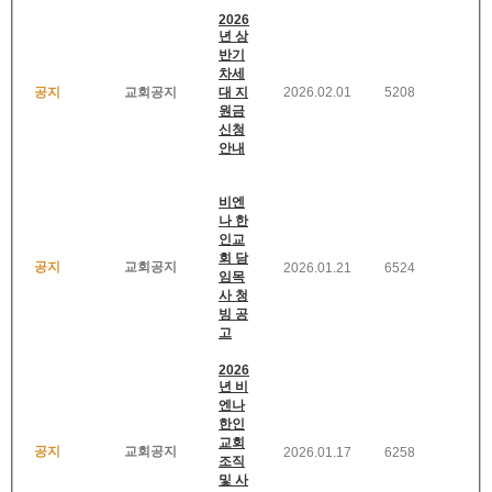
2026
년 상
반기
차세
공지
교회공지
대 지
2026.02.01
5208
원금
신청
안내
비엔
나 한
인교
회 담
공지
교회공지
2026.01.21
6524
임목
사 청
빙 공
고
2026
년 비
엔나
한인
교회
공지
교회공지
2026.01.17
6258
조직
및 사