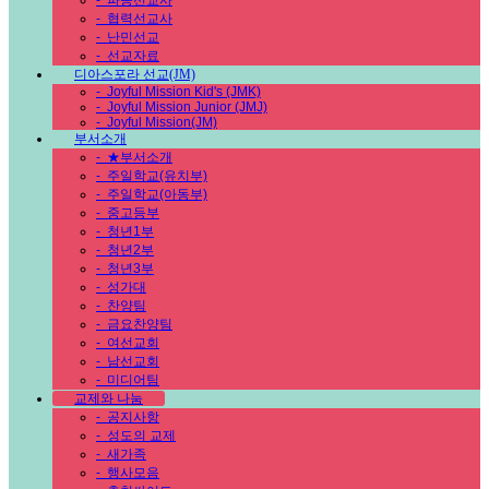
-
파송선교사
-
협력선교사
-
난민선교
-
선교자료
디아스포라 선교(JM)
-
Joyful Mission Kid's (JMK)
-
Joyful Mission Junior (JMJ)
-
Joyful Mission(JM)
부서소개
-
★부서소개
-
주일학교(유치부)
-
주일학교(아동부)
-
중고등부
-
청년1부
-
청년2부
-
청년3부
-
성가대
-
찬양팀
-
금요찬양팀
-
여선교회
-
남선교회
-
미디어팀
교제와 나눔
-
공지사항
-
성도의 교제
-
새가족
-
행사모음