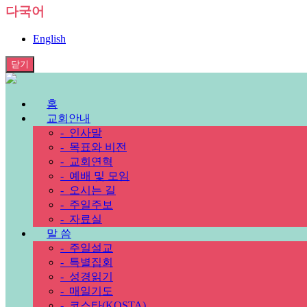
다국어
English
닫기
홈
교회안내
-
인사말
-
목표와 비전
-
교회연혁
-
예배 및 모임
-
오시는 길
-
주일주보
-
자료실
말 씀
-
주일설교
-
특별집회
-
성경읽기
-
매일기도
-
코스타(KOSTA)