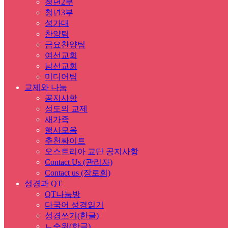
청년2부
청년3부
성가대
찬양팀
금요찬양팀
여선교회
남선교회
미디어팀
교제와 나눔
공지사항
성도의 교제
새가족
행사모음
추천싸이트
오스트리아 교단 공지사항
Contact Us (관리자)
Contact us (장로회)
성경과 QT
QT나눔방
다국어 성경읽기
성경쓰기(한글)
ㄴ순위(한글)