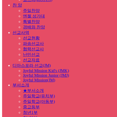
찬 양
주일찬양
엔젤 성가대
특별찬양
경배와 찬양
선교사역
선교현황
파송선교사
협력선교사
난민선교
선교자료
디아스포라 선교(JM)
Joyful Mission Kid's (JMK)
Joyful Mission Junior (JMJ)
Joyful Mission(JM)
부서소개
★부서소개
주일학교(유치부)
주일학교(아동부)
중고등부
청년1부