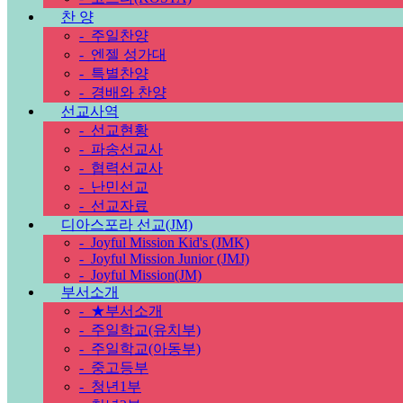
찬 양
-
주일찬양
-
엔젤 성가대
-
특별찬양
-
경배와 찬양
선교사역
-
선교현황
-
파송선교사
-
협력선교사
-
난민선교
-
선교자료
디아스포라 선교(JM)
-
Joyful Mission Kid's (JMK)
-
Joyful Mission Junior (JMJ)
-
Joyful Mission(JM)
부서소개
-
★부서소개
-
주일학교(유치부)
-
주일학교(아동부)
-
중고등부
-
청년1부