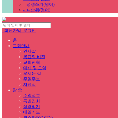
-
성경쓰기(영어)
-
ㄴ순위(영어)
회원가입
로그인
홈
교회안내
인사말
목표와 비전
교회연혁
예배 및 모임
오시는 길
주일주보
자료실
말 씀
주일설교
특별집회
성경읽기
매일기도
코스타(KOSTA)