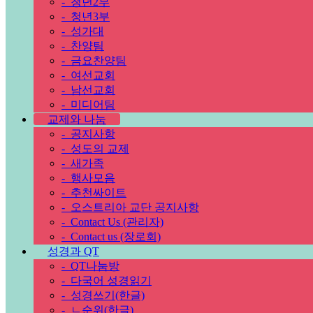
-
청년2부
-
청년3부
-
성가대
-
찬양팀
-
금요찬양팀
-
여선교회
-
남선교회
-
미디어팀
교제와 나눔
-
공지사항
-
성도의 교제
-
새가족
-
행사모음
-
추천싸이트
-
오스트리아 교단 공지사항
-
Contact Us (관리자)
-
Contact us (장로회)
성경과 QT
-
QT나눔방
-
다국어 성경읽기
-
성경쓰기(한글)
-
ㄴ순위(한글)