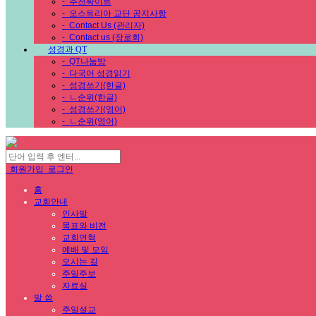
-
추천싸이트
-
오스트리아 교단 공지사항
-
Contact Us (관리자)
-
Contact us (장로회)
성경과 QT
-
QT나눔방
-
다국어 성경읽기
-
성경쓰기(한글)
-
ㄴ순위(한글)
-
성경쓰기(영어)
-
ㄴ순위(영어)
회원가입
로그인
홈
교회안내
인사말
목표와 비전
교회연혁
예배 및 모임
오시는 길
주일주보
자료실
말 씀
주일설교