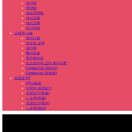
성가대
찬양팀
금요찬양팀
여선교회
남선교회
미디어팀
교제와 나눔
공지사항
성도의 교제
새가족
행사모음
추천싸이트
오스트리아 교단 공지사항
Contact Us (관리자)
Contact us (장로회)
성경과 QT
QT나눔방
다국어 성경읽기
성경쓰기(한글)
ㄴ순위(한글)
성경쓰기(영어)
ㄴ순위(영어)
Sub Promotion