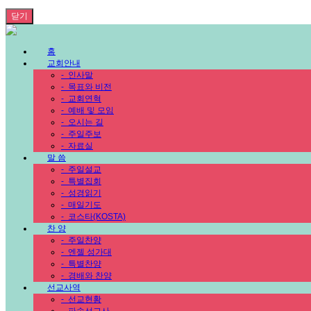
닫기
홈
교회안내
-
인사말
-
목표와 비전
-
교회연혁
-
예배 및 모임
-
오시는 길
-
주일주보
-
자료실
말 씀
-
주일설교
-
특별집회
-
성경읽기
-
매일기도
-
코스타(KOSTA)
찬 양
-
주일찬양
-
엔젤 성가대
-
특별찬양
-
경배와 찬양
선교사역
-
선교현황