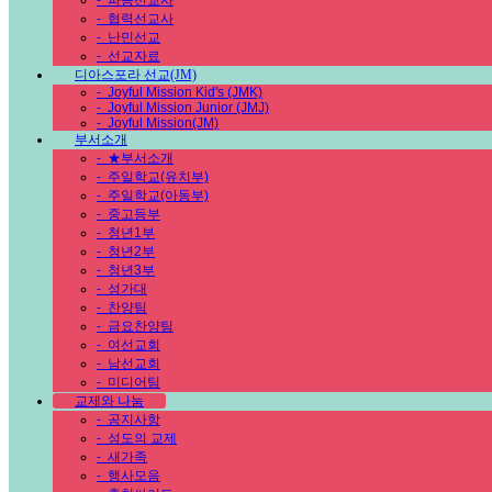
-
파송선교사
-
협력선교사
-
난민선교
-
선교자료
디아스포라 선교(JM)
-
Joyful Mission Kid's (JMK)
-
Joyful Mission Junior (JMJ)
-
Joyful Mission(JM)
부서소개
-
★부서소개
-
주일학교(유치부)
-
주일학교(아동부)
-
중고등부
-
청년1부
-
청년2부
-
청년3부
-
성가대
-
찬양팀
-
금요찬양팀
-
여선교회
-
남선교회
-
미디어팀
교제와 나눔
-
공지사항
-
성도의 교제
-
새가족
-
행사모음