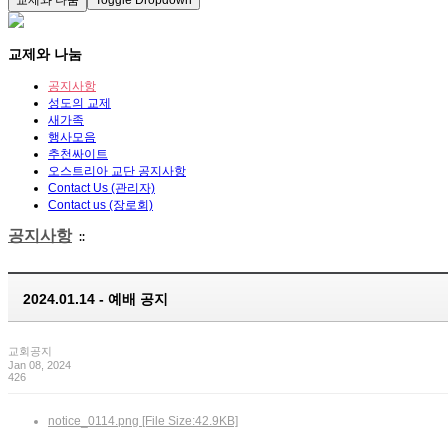
교제와 나눔
Toggle Dropdown
교제와 나눔
공지사항
성도의 교제
새가족
행사모음
추천싸이트
오스트리아 교단 공지사항
Contact Us (관리자)
Contact us (장로회)
공지사항
::
2024.01.14 - 예배 공지
교회공지
Jan 08, 2024
426
notice_0114.png [File Size:42.9KB]