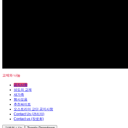
교제와 나눔
공지사항
성도의 교제
새가족
행사모음
추천싸이트
오스트리아 교단 공지사항
Contact Us (관리자)
Contact us (장로회)