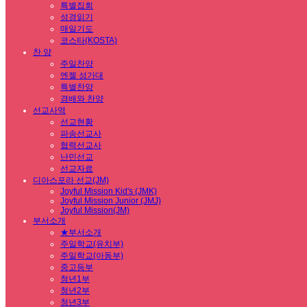
특별집회
성경읽기
매일기도
코스타(KOSTA)
찬 양
주일찬양
엔젤 성가대
특별찬양
경배와 찬양
선교사역
선교현황
파송선교사
협력선교사
난민선교
선교자료
디아스포라 선교(JM)
Joyful Mission Kid's (JMK)
Joyful Mission Junior (JMJ)
Joyful Mission(JM)
부서소개
★부서소개
주일학교(유치부)
주일학교(아동부)
중고등부
청년1부
청년2부
청년3부