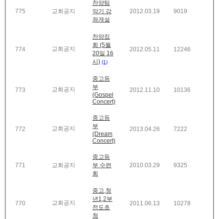
찬양팀
775
교회공지
악기 강
2012.03.19
9019
좌개설
찬양집
회 (5월
교회공지
774
2012.05.11
12246
20일 16
시)
(1)
중고등
부
교회공지
773
2012.11.10
10136
(Gospel
Concert)
중고등
부
교회공지
772
2013.04.26
7222
(Dream
Concert)
중고등
771
교회공지
부 수련
2010.03.29
9325
회
중고,청
년1,2부
교회공지
770
2011.06.13
10278
전도초
청