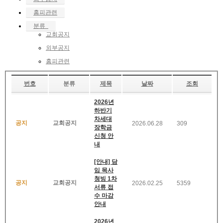
홈피관련
분류
교회공지
외부공지
홈피관련
번호
분류
제목
날짜
조회
2026년
하반기
차세대
공지
교회공지
2026.06.28
309
장학금
신청 안
내
[안내] 담
임 목사
청빙 1차
공지
교회공지
2026.02.25
5359
서류 접
수 마감
안내
2026년