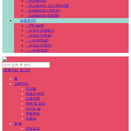
-
추천싸이트
-
오스트리아 교단 공지사항
-
Contact Us (관리자)
-
Contact us (장로회)
성경과 QT
-
QT나눔방
-
다국어 성경읽기
-
성경쓰기(한글)
-
ㄴ순위(한글)
-
성경쓰기(영어)
-
ㄴ순위(영어)
회원가입
로그인
홈
교회안내
인사말
목표와 비전
교회연혁
예배 및 모임
오시는 길
주일주보
자료실
말 씀
주일설교