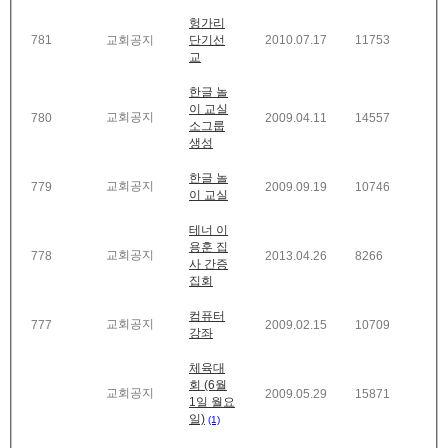
헝가리
781
교회공지
단기선
2010.07.17
11753
교
한글 놀
이 교실
교회공지
780
2009.04.11
14557
소그룹
생성
한글 놀
교회공지
779
2009.09.19
10746
이 교실
테너 이
용훈 집
교회공지
778
2013.04.26
8266
사 간증
집회
컴퓨터
교회공지
777
2009.02.15
10709
강좌
체육대
회 (6월
교회공지
2009.05.29
15871
1일 월요
일)
(1)