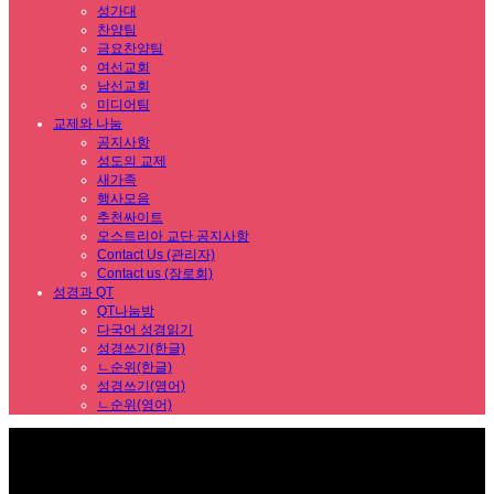
성가대
찬양팀
금요찬양팀
여선교회
남선교회
미디어팀
교제와 나눔
공지사항
성도의 교제
새가족
행사모음
추천싸이트
오스트리아 교단 공지사항
Contact Us (관리자)
Contact us (장로회)
성경과 QT
QT나눔방
다국어 성경읽기
성경쓰기(한글)
ㄴ순위(한글)
성경쓰기(영어)
ㄴ순위(영어)
Sub Promotion