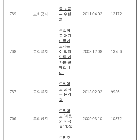
중.고등
769
교회공지
부 수련
2011.04.02
12172
회
주일학
교 어린
이들과
교사들
768
교회공지
이 직접
2008.12.08
13756
만든 과
자를 판
매합니
다.
주일학
교 꿈나
교회공지
767
2013.02.02
9936
무 음악
회
주일학
교 "사랑
교회공지
766
2009.03.10
10372
의 저금
통" 활동
종려주