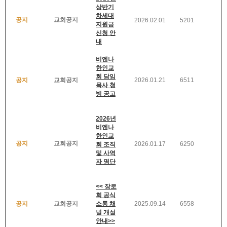
상반기
차세대
공지
교회공지
2026.02.01
5201
지원금
신청 안
내
비엔나
한인교
회 담임
공지
교회공지
2026.01.21
6511
목사 청
빙 공고
2026년
비엔나
한인교
공지
교회공지
2026.01.17
6250
회 조직
및 사역
자 명단
<< 장로
회 공식
공지
교회공지
소통 채
2025.09.14
6558
널 개설
안내>>