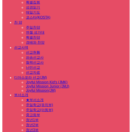
특별집회
성경읽기
매일기도
코스타(KOSTA)
찬 양
주일찬양
엔젤 성가대
특별찬양
경배와 찬양
선교사역
선교현황
파송선교사
협력선교사
난민선교
선교자료
디아스포라 선교(JM)
Joyful Mission Kid's (JMK)
Joyful Mission Junior (JMJ)
Joyful Mission(JM)
부서소개
★부서소개
주일학교(유치부)
주일학교(아동부)
중고등부
청년1부
청년2부
청년3부