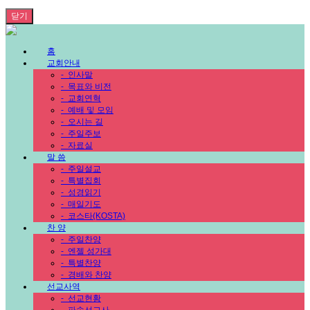
닫기
홈
교회안내
-
인사말
-
목표와 비전
-
교회연혁
-
예배 및 모임
-
오시는 길
-
주일주보
-
자료실
말 씀
-
주일설교
-
특별집회
-
성경읽기
-
매일기도
-
코스타(KOSTA)
찬 양
-
주일찬양
-
엔젤 성가대
-
특별찬양
-
경배와 찬양
선교사역
-
선교현황