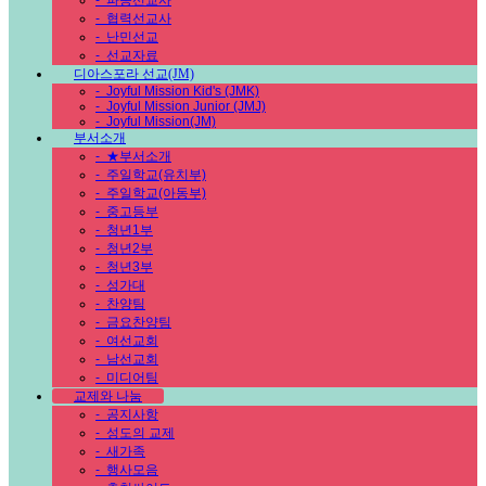
-
파송선교사
-
협력선교사
-
난민선교
-
선교자료
디아스포라 선교(JM)
-
Joyful Mission Kid's (JMK)
-
Joyful Mission Junior (JMJ)
-
Joyful Mission(JM)
부서소개
-
★부서소개
-
주일학교(유치부)
-
주일학교(아동부)
-
중고등부
-
청년1부
-
청년2부
-
청년3부
-
성가대
-
찬양팀
-
금요찬양팀
-
여선교회
-
남선교회
-
미디어팀
교제와 나눔
-
공지사항
-
성도의 교제
-
새가족
-
행사모음