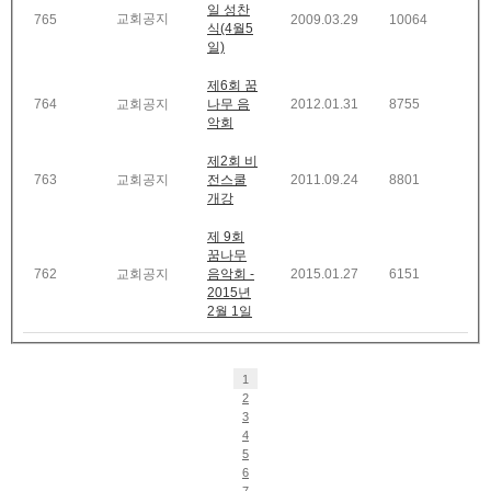
일 성찬
교회공지
765
2009.03.29
10064
식(4월5
일)
제6회 꿈
764
교회공지
나무 음
2012.01.31
8755
악회
제2회 비
763
교회공지
전스쿨
2011.09.24
8801
개강
제 9회
꿈나무
762
교회공지
음악회 -
2015.01.27
6151
2015년
2월 1일
1
2
3
4
5
6
7