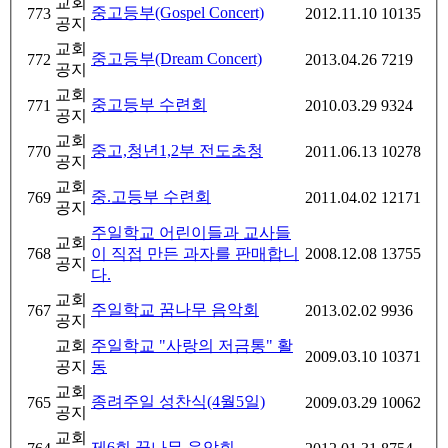
교회
중고등부(Gospel Concert)
773
2012.11.10
10135
공지
교회
중고등부(Dream Concert)
772
2013.04.26
7219
공지
교회
중고등부 수련회
771
2010.03.29
9324
공지
교회
중고,청년1,2부 전도초청
770
2011.06.13
10278
공지
교회
중.고등부 수련회
769
2011.04.02
12171
공지
주일학교 어린이들과 교사들
교회
768
이 직접 만든 과자를 판매합니
2008.12.08
13755
공지
다.
교회
주일학교 꿈나무 음악회
767
2013.02.02
9936
공지
교회
주일학교 "사랑의 저금통" 활
2009.03.10
10371
공지
동
교회
종려주일 성찬식(4월5일)
765
2009.03.29
10062
공지
교회
제6회 꿈나무 음악회