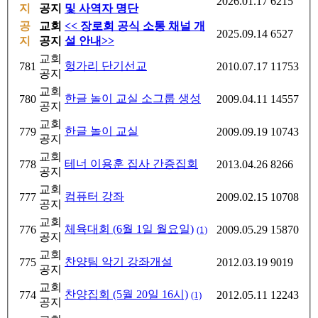
2026.01.17
6215
지
공지
및 사역자 명단
공
교회
<< 장로회 공식 소통 채널 개
2025.09.14
6527
지
공지
설 안내>>
교회
헝가리 단기선교
781
2010.07.17
11753
공지
교회
한글 놀이 교실 소그룹 생성
780
2009.04.11
14557
공지
교회
한글 놀이 교실
779
2009.09.19
10743
공지
교회
테너 이용훈 집사 간증집회
778
2013.04.26
8266
공지
교회
컴퓨터 강좌
777
2009.02.15
10708
공지
교회
체육대회 (6월 1일 월요일)
776
2009.05.29
15870
(1)
공지
교회
찬양팀 악기 강좌개설
775
2012.03.19
9019
공지
교회
찬양집회 (5월 20일 16시)
774
2012.05.11
12243
(1)
공지