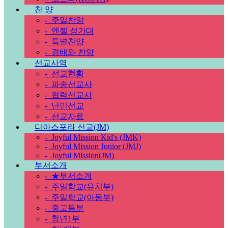
찬 양
-
주일찬양
-
엔젤 성가대
-
특별찬양
-
경배와 찬양
선교사역
-
선교현황
-
파송선교사
-
협력선교사
-
난민선교
-
선교자료
디아스포라 선교(JM)
-
Joyful Mission Kid's (JMK)
-
Joyful Mission Junior (JMJ)
-
Joyful Mission(JM)
부서소개
-
★부서소개
-
주일학교(유치부)
-
주일학교(아동부)
-
중고등부
-
청년1부