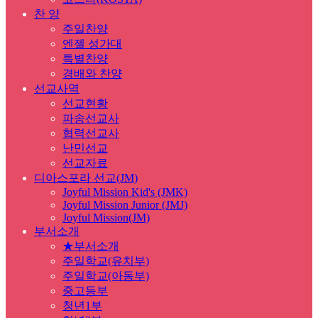
찬 양
주일찬양
엔젤 성가대
특별찬양
경배와 찬양
선교사역
선교현황
파송선교사
협력선교사
난민선교
선교자료
디아스포라 선교(JM)
Joyful Mission Kid's (JMK)
Joyful Mission Junior (JMJ)
Joyful Mission(JM)
부서소개
★부서소개
주일학교(유치부)
주일학교(아동부)
중고등부
청년1부