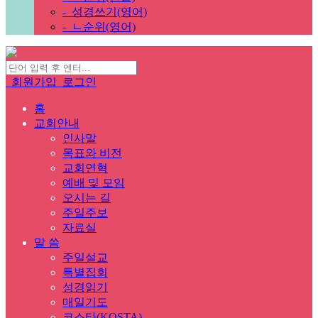
-
성경쓰기(영어)
-
ㄴ순위(영어)
회원가입
로그인
홈
교회안내
인사말
목표와 비전
교회연혁
예배 및 모임
오시는 길
주일주보
자료실
말 씀
주일설교
특별집회
성경읽기
매일기도
코스타(KOSTA)