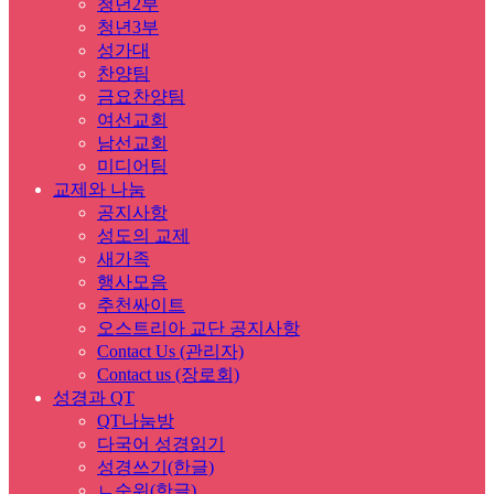
청년2부
청년3부
성가대
찬양팀
금요찬양팀
여선교회
남선교회
미디어팀
교제와 나눔
공지사항
성도의 교제
새가족
행사모음
추천싸이트
오스트리아 교단 공지사항
Contact Us (관리자)
Contact us (장로회)
성경과 QT
QT나눔방
다국어 성경읽기
성경쓰기(한글)
ㄴ순위(한글)