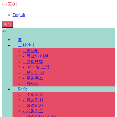
다국어
English
닫기
홈
교회안내
-
인사말
-
목표와 비전
-
교회연혁
-
예배 및 모임
-
오시는 길
-
주일주보
-
자료실
말 씀
-
주일설교
-
특별집회
-
성경읽기
-
매일기도
-
코스타(KOSTA)