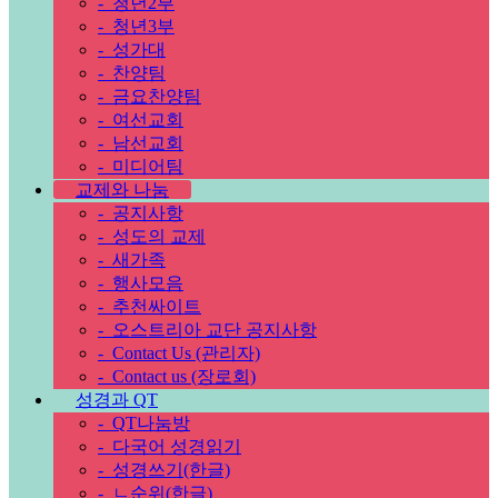
-
청년2부
-
청년3부
-
성가대
-
찬양팀
-
금요찬양팀
-
여선교회
-
남선교회
-
미디어팀
교제와 나눔
-
공지사항
-
성도의 교제
-
새가족
-
행사모음
-
추천싸이트
-
오스트리아 교단 공지사항
-
Contact Us (관리자)
-
Contact us (장로회)
성경과 QT
-
QT나눔방
-
다국어 성경읽기
-
성경쓰기(한글)
-
ㄴ순위(한글)