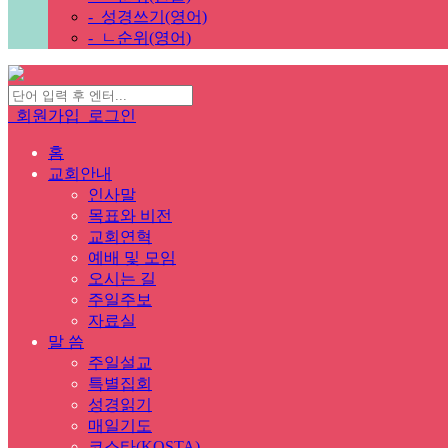
-
성경쓰기(영어)
-
ㄴ순위(영어)
회원가입
로그인
홈
교회안내
인사말
목표와 비전
교회연혁
예배 및 모임
오시는 길
주일주보
자료실
말 씀
주일설교
특별집회
성경읽기
매일기도
코스타(KOSTA)