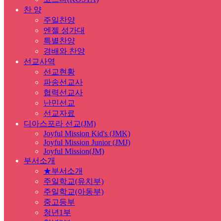
찬 양
주일찬양
엔젤 성가대
특별찬양
경배와 찬양
선교사역
선교현황
파송선교사
협력선교사
난민선교
선교자료
디아스포라 선교(JM)
Joyful Mission Kid's (JMK)
Joyful Mission Junior (JMJ)
Joyful Mission(JM)
부서소개
★부서소개
주일학교(유치부)
주일학교(아동부)
중고등부
청년1부