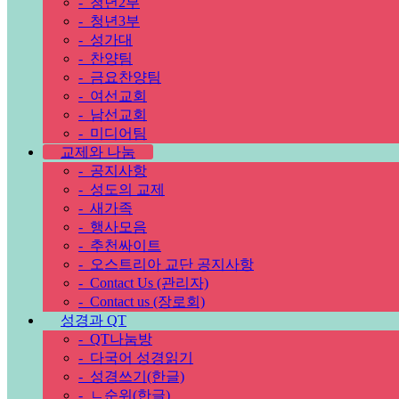
-
청년2부
-
청년3부
-
성가대
-
찬양팀
-
금요찬양팀
-
여선교회
-
남선교회
-
미디어팀
교제와 나눔
-
공지사항
-
성도의 교제
-
새가족
-
행사모음
-
추천싸이트
-
오스트리아 교단 공지사항
-
Contact Us (관리자)
-
Contact us (장로회)
성경과 QT
-
QT나눔방
-
다국어 성경읽기
-
성경쓰기(한글)
-
ㄴ순위(한글)