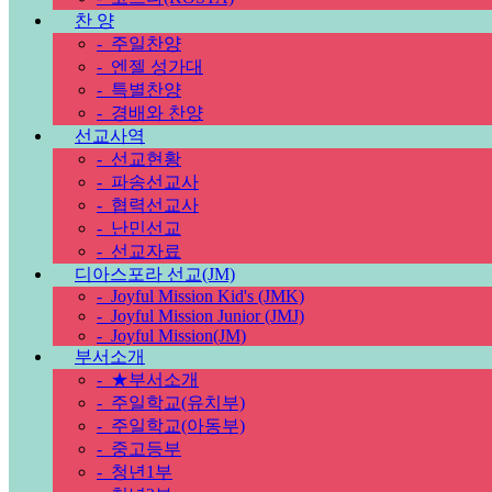
찬 양
-
주일찬양
-
엔젤 성가대
-
특별찬양
-
경배와 찬양
선교사역
-
선교현황
-
파송선교사
-
협력선교사
-
난민선교
-
선교자료
디아스포라 선교(JM)
-
Joyful Mission Kid's (JMK)
-
Joyful Mission Junior (JMJ)
-
Joyful Mission(JM)
부서소개
-
★부서소개
-
주일학교(유치부)
-
주일학교(아동부)
-
중고등부
-
청년1부