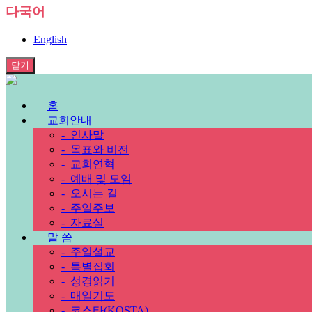
다국어
English
닫기
홈
교회안내
-
인사말
-
목표와 비전
-
교회연혁
-
예배 및 모임
-
오시는 길
-
주일주보
-
자료실
말 씀
-
주일설교
-
특별집회
-
성경읽기
-
매일기도
-
코스타(KOSTA)