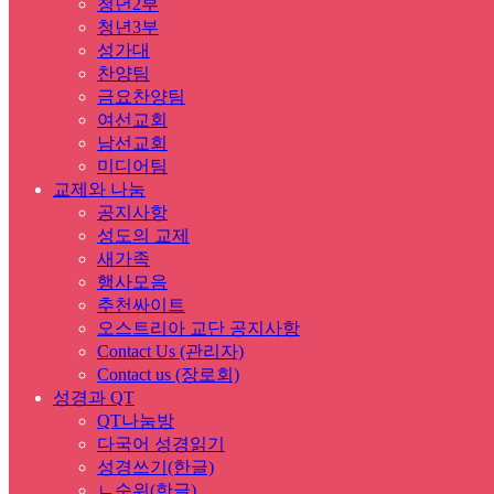
청년2부
청년3부
성가대
찬양팀
금요찬양팀
여선교회
남선교회
미디어팀
교제와 나눔
공지사항
성도의 교제
새가족
행사모음
추천싸이트
오스트리아 교단 공지사항
Contact Us (관리자)
Contact us (장로회)
성경과 QT
QT나눔방
다국어 성경읽기
성경쓰기(한글)
ㄴ순위(한글)