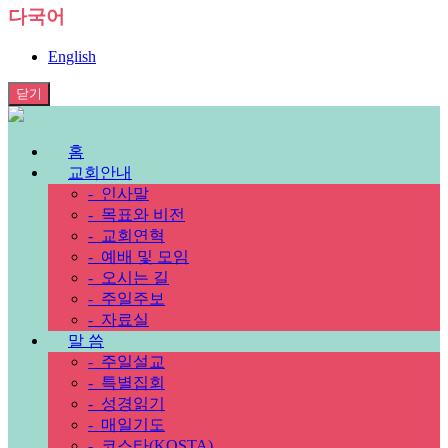
다국어
English
닫기
홈
교회안내
-
인사말
-
목표와 비전
-
교회연혁
-
예배 및 모임
-
오시는 길
-
주일주보
-
자료실
말 씀
-
주일설교
-
특별집회
-
성경읽기
-
매일기도
-
코스타(KOSTA)