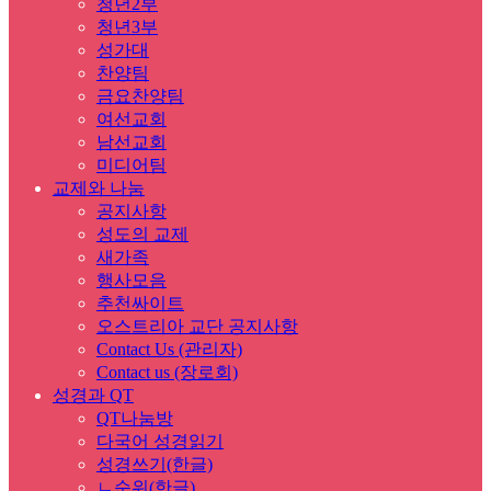
청년2부
청년3부
성가대
찬양팀
금요찬양팀
여선교회
남선교회
미디어팀
교제와 나눔
공지사항
성도의 교제
새가족
행사모음
추천싸이트
오스트리아 교단 공지사항
Contact Us (관리자)
Contact us (장로회)
성경과 QT
QT나눔방
다국어 성경읽기
성경쓰기(한글)
ㄴ순위(한글)