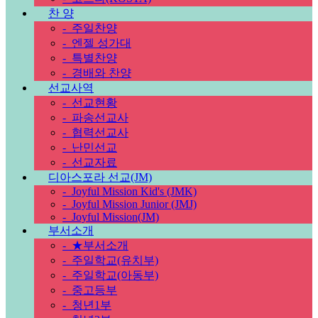
찬 양
-
주일찬양
-
엔젤 성가대
-
특별찬양
-
경배와 찬양
선교사역
-
선교현황
-
파송선교사
-
협력선교사
-
난민선교
-
선교자료
디아스포라 선교(JM)
-
Joyful Mission Kid's (JMK)
-
Joyful Mission Junior (JMJ)
-
Joyful Mission(JM)
부서소개
-
★부서소개
-
주일학교(유치부)
-
주일학교(아동부)
-
중고등부
-
청년1부