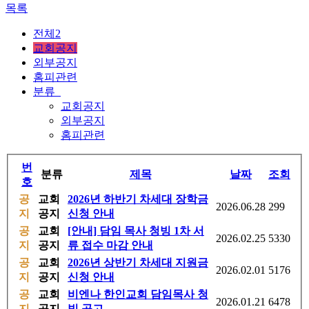
목록
전체2
교회공지
외부공지
홈피관련
분류
교회공지
외부공지
홈피관련
번
분류
제목
날짜
조회
호
공
교회
2026년 하반기 차세대 장학금
2026.06.28
299
지
공지
신청 안내
공
교회
[안내] 담임 목사 청빙 1차 서
2026.02.25
5330
지
공지
류 접수 마감 안내
공
교회
2026년 상반기 차세대 지원금
2026.02.01
5176
지
공지
신청 안내
공
교회
비엔나 한인교회 담임목사 청
2026.01.21
6478
지
공지
빙 공고