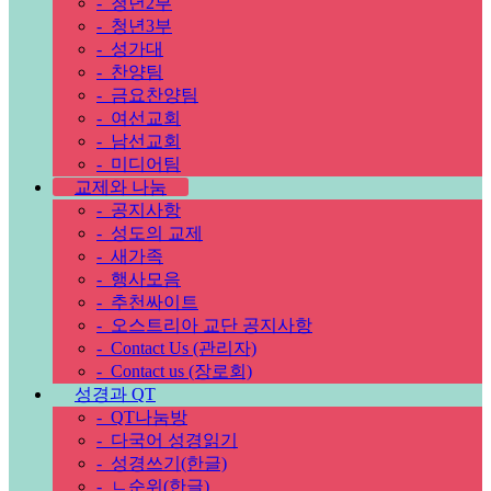
-
청년2부
-
청년3부
-
성가대
-
찬양팀
-
금요찬양팀
-
여선교회
-
남선교회
-
미디어팀
교제와 나눔
-
공지사항
-
성도의 교제
-
새가족
-
행사모음
-
추천싸이트
-
오스트리아 교단 공지사항
-
Contact Us (관리자)
-
Contact us (장로회)
성경과 QT
-
QT나눔방
-
다국어 성경읽기
-
성경쓰기(한글)
-
ㄴ순위(한글)