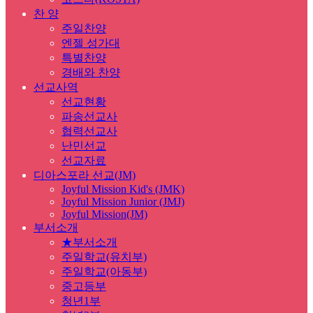
찬 양
주일찬양
엔젤 성가대
특별찬양
경배와 찬양
선교사역
선교현황
파송선교사
협력선교사
난민선교
선교자료
디아스포라 선교(JM)
Joyful Mission Kid's (JMK)
Joyful Mission Junior (JMJ)
Joyful Mission(JM)
부서소개
★부서소개
주일학교(유치부)
주일학교(아동부)
중고등부
청년1부