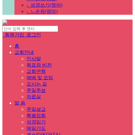
-
성경쓰기(영어)
-
ㄴ순위(영어)
회원가입
로그인
홈
교회안내
인사말
목표와 비전
교회연혁
예배 및 모임
오시는 길
주일주보
자료실
말 씀
주일설교
특별집회
성경읽기
매일기도
코스타(KOSTA)