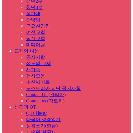
청년2부
청년3부
성가대
찬양팀
금요찬양팀
여선교회
남선교회
미디어팀
교제와 나눔
공지사항
성도의 교제
새가족
행사모음
추천싸이트
오스트리아 교단 공지사항
Contact Us (관리자)
Contact us (장로회)
성경과 QT
QT나눔방
다국어 성경읽기
성경쓰기(한글)
ㄴ순위(한글)