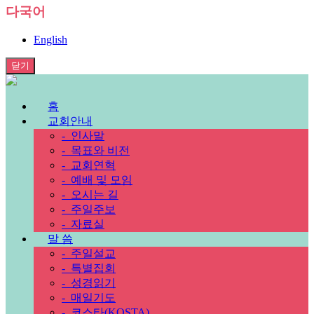
다국어
English
닫기
홈
교회안내
-
인사말
-
목표와 비전
-
교회연혁
-
예배 및 모임
-
오시는 길
-
주일주보
-
자료실
말 씀
-
주일설교
-
특별집회
-
성경읽기
-
매일기도
-
코스타(KOSTA)