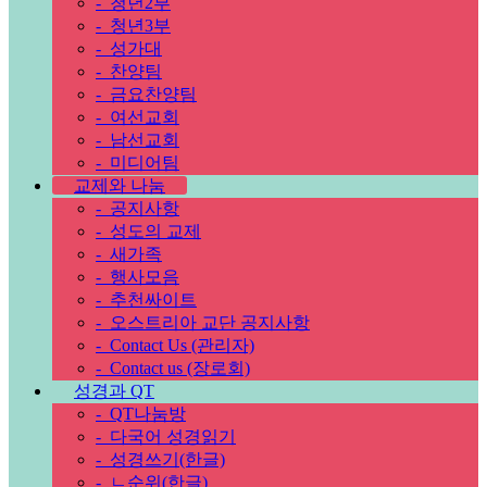
-
청년2부
-
청년3부
-
성가대
-
찬양팀
-
금요찬양팀
-
여선교회
-
남선교회
-
미디어팀
교제와 나눔
-
공지사항
-
성도의 교제
-
새가족
-
행사모음
-
추천싸이트
-
오스트리아 교단 공지사항
-
Contact Us (관리자)
-
Contact us (장로회)
성경과 QT
-
QT나눔방
-
다국어 성경읽기
-
성경쓰기(한글)
-
ㄴ순위(한글)