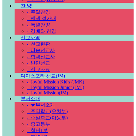
찬 양
-
주일찬양
-
엔젤 성가대
-
특별찬양
-
경배와 찬양
선교사역
-
선교현황
-
파송선교사
-
협력선교사
-
난민선교
-
선교자료
디아스포라 선교(JM)
-
Joyful Mission Kid's (JMK)
-
Joyful Mission Junior (JMJ)
-
Joyful Mission(JM)
부서소개
-
★부서소개
-
주일학교(유치부)
-
주일학교(아동부)
-
중고등부
-
청년1부