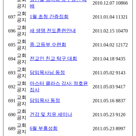
2010.12.07
10866
공지
배
교회
1월 초청 간증집회
697
2011.01.04
11321
공지
교회
새 생명 전도훈련안내
696
2011.02.15
10470
공지
교회
중.고등부 수련회
695
2011.04.02
12172
공지
교회
전교인 친교 탁구 대회
694
2011.04.18
9435
공지
교회
담임목사님 동정
693
2011.05.02
9143
공지
교회
마스터 클라스 강사: 정호윤
692
2011.05.03
9417
공지
집사
교회
담임목사 동정
691
2011.05.16
8837
공지
교회
건강 및 치유 세미나
690
2011.05.23
9120
공지
교회
6월 부흥성회
689
2011.05.23
8997
공지