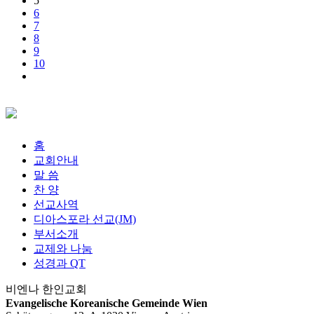
5
6
7
8
9
10
홈
교회안내
말 씀
찬 양
선교사역
디아스포라 선교(JM)
부서소개
교제와 나눔
성경과 QT
비엔나 한인교회
Evangelische Koreanische Gemeinde Wien