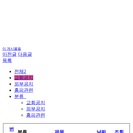
이 게시물을
이전글
다음글
목록
전체2
교회공지
외부공지
홈피관련
분류
교회공지
외부공지
홈피관련
번
분류
제목
날짜
조회