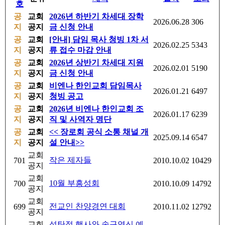
호
공
교회
2026년 하반기 차세대 장학
2026.06.28
306
지
공지
금 신청 안내
공
교회
[안내] 담임 목사 청빙 1차 서
2026.02.25
5343
지
공지
류 접수 마감 안내
공
교회
2026년 상반기 차세대 지원
2026.02.01
5190
지
공지
금 신청 안내
공
교회
비엔나 한인교회 담임목사
2026.01.21
6497
지
공지
청빙 공고
공
교회
2026년 비엔나 한인교회 조
2026.01.17
6239
지
공지
직 및 사역자 명단
공
교회
<< 장로회 공식 소통 채널 개
2025.09.14
6547
지
공지
설 안내>>
교회
작은 제자들
701
2010.10.02
10429
공지
교회
10월 부흥성회
700
2010.10.09
14792
공지
교회
전교인 찬양경연 대회
699
2010.11.02
12792
공지
교회
성탄절 행사와 송구영신 예