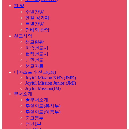
찬 양
주일찬양
엔젤 성가대
특별찬양
경배와 찬양
선교사역
선교현황
파송선교사
협력선교사
난민선교
선교자료
디아스포라 선교(JM)
Joyful Mission Kid's (JMK)
Joyful Mission Junior (JMJ)
Joyful Mission(JM)
부서소개
★부서소개
주일학교(유치부)
주일학교(아동부)
중고등부
청년1부