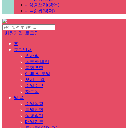
-
성경쓰기(영어)
-
ㄴ순위(영어)
회원가입
로그인
홈
교회안내
인사말
목표와 비전
교회연혁
예배 및 모임
오시는 길
주일주보
자료실
말 씀
주일설교
특별집회
성경읽기
매일기도
코스타(KOSTA)