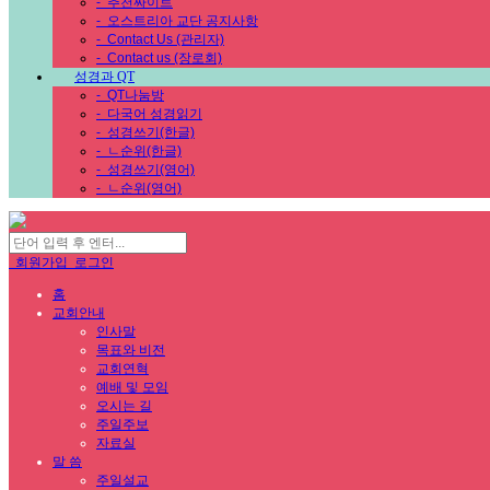
-
추천싸이트
-
오스트리아 교단 공지사항
-
Contact Us (관리자)
-
Contact us (장로회)
성경과 QT
-
QT나눔방
-
다국어 성경읽기
-
성경쓰기(한글)
-
ㄴ순위(한글)
-
성경쓰기(영어)
-
ㄴ순위(영어)
회원가입
로그인
홈
교회안내
인사말
목표와 비전
교회연혁
예배 및 모임
오시는 길
주일주보
자료실
말 씀
주일설교