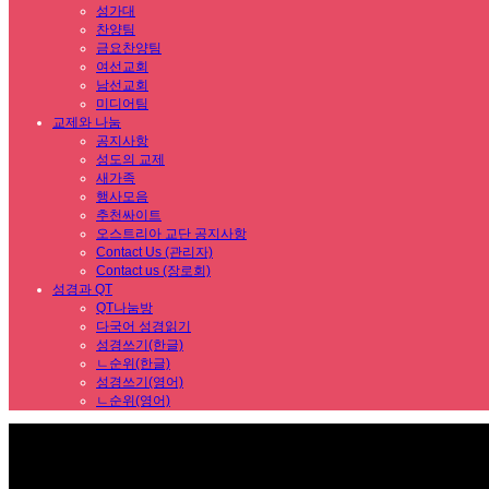
성가대
찬양팀
금요찬양팀
여선교회
남선교회
미디어팀
교제와 나눔
공지사항
성도의 교제
새가족
행사모음
추천싸이트
오스트리아 교단 공지사항
Contact Us (관리자)
Contact us (장로회)
성경과 QT
QT나눔방
다국어 성경읽기
성경쓰기(한글)
ㄴ순위(한글)
성경쓰기(영어)
ㄴ순위(영어)
Sub Promotion