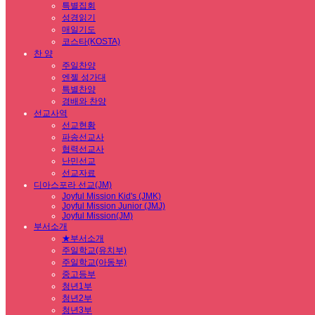
특별집회
성경읽기
매일기도
코스타(KOSTA)
찬 양
주일찬양
엔젤 성가대
특별찬양
경배와 찬양
선교사역
선교현황
파송선교사
협력선교사
난민선교
선교자료
디아스포라 선교(JM)
Joyful Mission Kid's (JMK)
Joyful Mission Junior (JMJ)
Joyful Mission(JM)
부서소개
★부서소개
주일학교(유치부)
주일학교(아동부)
중고등부
청년1부
청년2부
청년3부