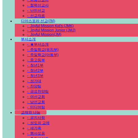
-
파송선교사
-
협력선교사
-
난민선교
-
선교자료
디아스포라 선교(JM)
-
Joyful Mission Kid's (JMK)
-
Joyful Mission Junior (JMJ)
-
Joyful Mission(JM)
부서소개
-
★부서소개
-
주일학교(유치부)
-
주일학교(아동부)
-
중고등부
-
청년1부
-
청년2부
-
청년3부
-
성가대
-
찬양팀
-
금요찬양팀
-
여선교회
-
남선교회
-
미디어팀
교제와 나눔
-
공지사항
-
성도의 교제
-
새가족
-
행사모음