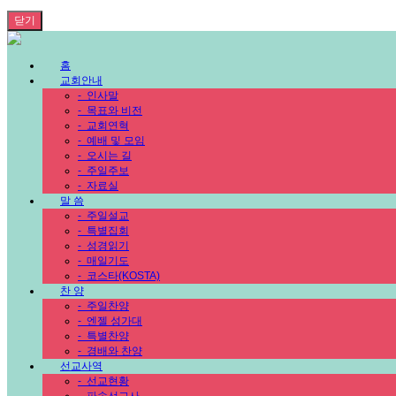
닫기
홈
교회안내
-
인사말
-
목표와 비전
-
교회연혁
-
예배 및 모임
-
오시는 길
-
주일주보
-
자료실
말 씀
-
주일설교
-
특별집회
-
성경읽기
-
매일기도
-
코스타(KOSTA)
찬 양
-
주일찬양
-
엔젤 성가대
-
특별찬양
-
경배와 찬양
선교사역
-
선교현황