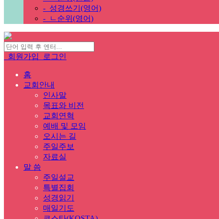
-
성경쓰기(영어)
-
ㄴ순위(영어)
회원가입
로그인
홈
교회안내
인사말
목표와 비전
교회연혁
예배 및 모임
오시는 길
주일주보
자료실
말 씀
주일설교
특별집회
성경읽기
매일기도
코스타(KOSTA)