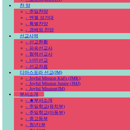
찬 양
-
주일찬양
-
엔젤 성가대
-
특별찬양
-
경배와 찬양
선교사역
-
선교현황
-
파송선교사
-
협력선교사
-
난민선교
-
선교자료
디아스포라 선교(JM)
-
Joyful Mission Kid's (JMK)
-
Joyful Mission Junior (JMJ)
-
Joyful Mission(JM)
부서소개
-
★부서소개
-
주일학교(유치부)
-
주일학교(아동부)
-
중고등부
-
청년1부