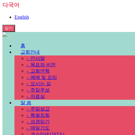
다국어
English
닫기
홈
교회안내
-
인사말
-
목표와 비전
-
교회연혁
-
예배 및 모임
-
오시는 길
-
주일주보
-
자료실
말 씀
-
주일설교
-
특별집회
-
성경읽기
-
매일기도
-
코스타(KOSTA)