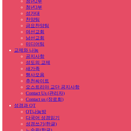
청년2부
청년3부
성가대
찬양팀
금요찬양팀
여선교회
남선교회
미디어팀
교제와 나눔
공지사항
성도의 교제
새가족
행사모음
추천싸이트
오스트리아 교단 공지사항
Contact Us (관리자)
Contact us (장로회)
성경과 QT
QT나눔방
다국어 성경읽기
성경쓰기(한글)
ㄴ순위(한글)