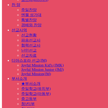
찬 양
주일찬양
엔젤 성가대
특별찬양
경배와 찬양
선교사역
선교현황
파송선교사
협력선교사
난민선교
선교자료
디아스포라 선교(JM)
Joyful Mission Kid's (JMK)
Joyful Mission Junior (JMJ)
Joyful Mission(JM)
부서소개
★부서소개
주일학교(유치부)
주일학교(아동부)
중고등부
청년1부