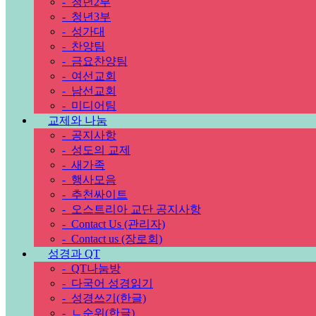
-
청년2부
-
청년3부
-
성가대
-
찬양팀
-
금요찬양팀
-
여선교회
-
남선교회
-
미디어팀
교제와 나눔
-
공지사항
-
성도의 교제
-
새가족
-
행사모음
-
추천싸이트
-
오스트리아 교단 공지사항
-
Contact Us (관리자)
-
Contact us (장로회)
성경과 QT
-
QT나눔방
-
다국어 성경읽기
-
성경쓰기(한글)
-
ㄴ순위(한글)