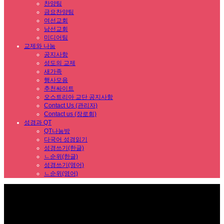
찬양팀
금요찬양팀
여선교회
남선교회
미디어팀
교제와 나눔
공지사항
성도의 교제
새가족
행사모음
추천싸이트
오스트리아 교단 공지사항
Contact Us (관리자)
Contact us (장로회)
성경과 QT
QT나눔방
다국어 성경읽기
성경쓰기(한글)
ㄴ순위(한글)
성경쓰기(영어)
ㄴ순위(영어)
Sub Promotion