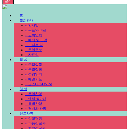
닫기
홈
교회안내
-
인사말
-
목표와 비전
-
교회연혁
-
예배 및 모임
-
오시는 길
-
주일주보
-
자료실
말 씀
-
주일설교
-
특별집회
-
성경읽기
-
매일기도
-
코스타(KOSTA)
찬 양
-
주일찬양
-
엔젤 성가대
-
특별찬양
-
경배와 찬양
선교사역
-
선교현황
-
파송선교사
-
협력선교사