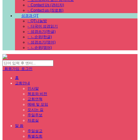
-
Contact Us (관리자)
-
Contact us (장로회)
성경과 QT
-
QT나눔방
-
다국어 성경읽기
-
성경쓰기(한글)
-
ㄴ순위(한글)
-
성경쓰기(영어)
-
ㄴ순위(영어)
회원가입
로그인
홈
교회안내
인사말
목표와 비전
교회연혁
예배 및 모임
오시는 길
주일주보
자료실
말 씀
주일설교
특별집회