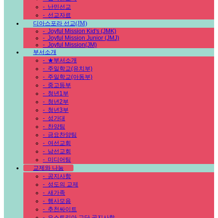
-
난민선교
-
선교자료
디아스포라 선교(JM)
-
Joyful Mission Kid's (JMK)
-
Joyful Mission Junior (JMJ)
-
Joyful Mission(JM)
부서소개
-
★부서소개
-
주일학교(유치부)
-
주일학교(아동부)
-
중고등부
-
청년1부
-
청년2부
-
청년3부
-
성가대
-
찬양팀
-
금요찬양팀
-
여선교회
-
남선교회
-
미디어팀
교제와 나눔
-
공지사항
-
성도의 교제
-
새가족
-
행사모음
-
추천싸이트
-
오스트리아 교단 공지사항