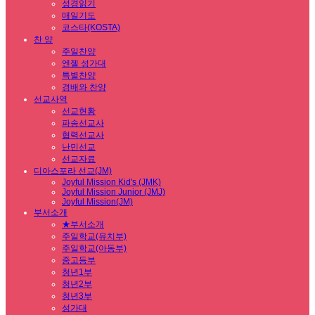
성경읽기
매일기도
코스타(KOSTA)
찬 양
주일찬양
엔젤 성가대
특별찬양
경배와 찬양
선교사역
선교현황
파송선교사
협력선교사
난민선교
선교자료
디아스포라 선교(JM)
Joyful Mission Kid's (JMK)
Joyful Mission Junior (JMJ)
Joyful Mission(JM)
부서소개
★부서소개
주일학교(유치부)
주일학교(아동부)
중고등부
청년1부
청년2부
청년3부
성가대