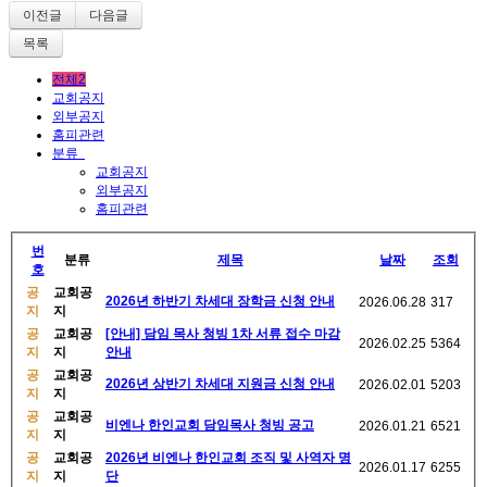
이전글
다음글
목록
전체2
교회공지
외부공지
홈피관련
분류
교회공지
외부공지
홈피관련
번
분류
제목
날짜
조회
호
공
교회공
2026년 하반기 차세대 장학금 신청 안내
2026.06.28
317
지
지
공
교회공
[안내] 담임 목사 청빙 1차 서류 접수 마감
2026.02.25
5364
지
지
안내
공
교회공
2026년 상반기 차세대 지원금 신청 안내
2026.02.01
5203
지
지
공
교회공
비엔나 한인교회 담임목사 청빙 공고
2026.01.21
6521
지
지
공
교회공
2026년 비엔나 한인교회 조직 및 사역자 명
2026.01.17
6255
지
지
단