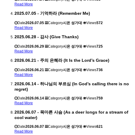
Read More
2025.07.05 - 기억하라 (Remember Me)
Date
2026.07.05
Category
시온 성가대
Views
572
Read More
2025.06.28 - 감사 (Give Thanks)
Date
2026.06.29
Category
시온 성가대
Views
725
Read More
2026.06.21 - 주의 은혜라 (It Is the Lord’s Grace)
Date
2026.06.21
Category
시온 성가대
Views
736
Read More
2026.06.14 - 하나님의 부르심 (In God’s calling there is no
regret)
Date
2026.06.14
Category
시온 성가대
Views
759
Read More
2026.06.07 - 목마른 사슴 (As a deer longs for a stream of
cool water)
Date
2026.06.07
Category
시온 성가대
Views
621
Read More