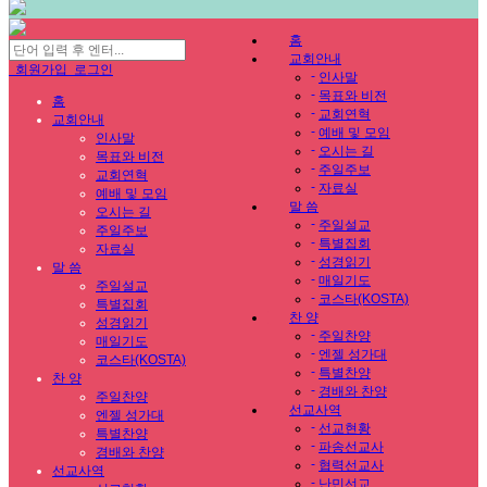
홈
교회안내
회원가입
로그인
-
인사말
-
목표와 비전
홈
-
교회연혁
교회안내
-
예배 및 모임
인사말
-
오시는 길
목표와 비전
-
주일주보
교회연혁
-
자료실
예배 및 모임
말 씀
오시는 길
-
주일설교
주일주보
-
특별집회
자료실
-
성경읽기
말 씀
-
매일기도
주일설교
-
코스타(KOSTA)
특별집회
찬 양
성경읽기
-
주일찬양
매일기도
-
엔젤 성가대
코스타(KOSTA)
-
특별찬양
찬 양
-
경배와 찬양
주일찬양
선교사역
엔젤 성가대
-
선교현황
특별찬양
-
파송선교사
경배와 찬양
-
협력선교사
선교사역
-
난민선교