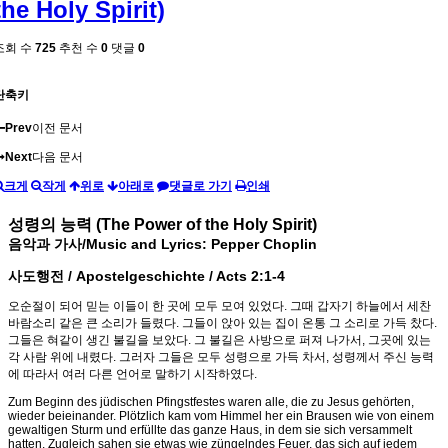
the Holy Spirit)
조회 수
725
추천 수
0
댓글
0
단축키
Prev
이전 문서
Next
다음 문서
크게
작게
위로
아래로
댓글로 가기
인쇄
성령의 능력 (The Power of the Holy Spirit)
음악과 가사/Music and Lyrics:
Pepper Choplin
사도행전 / Apostelgeschichte / Acts 2:1-4
오순절이 되어 믿는 이들이 한 곳에 모두 모여 있었다. 그때 갑자기 하늘에서 세찬
바람소리 같은 큰 소리가 들렸다. 그들이 앉아 있는 집이 온통 그 소리로 가득 찼다.
그들은 혀같이 생긴 불길을 보았다. 그 불길은 사방으로 퍼져 나가서, 그곳에 있는
각 사람 위에 내렸다. 그러자 그들은 모두 성령으로 가득 차서, 성령께서 주신 능력
에 따라서 여러 다른 언어로 말하기 시작하였다.
Zum Beginn des jüdischen Pfingstfestes waren alle, die zu Jesus gehörten,
wieder beieinander. Plötzlich kam vom Himmel her ein Brausen wie von einem
gewaltigen Sturm und erfüllte das ganze Haus, in dem sie sich versammelt
hatten. Zugleich sahen sie etwas wie züngelndes Feuer, das sich auf jedem