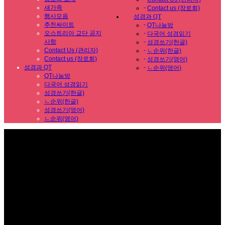
새가족
-
Contact us (장로회)
행사모음
성경과 QT
추천싸이트
-
QT나눔방
오스트리아 교단 공지
-
다국어 성경읽기
사항
-
성경쓰기(한글)
Contact Us (관리자)
-
ㄴ순위(한글)
Contact us (장로회)
-
성경쓰기(영어)
성경과 QT
-
ㄴ순위(영어)
QT나눔방
다국어 성경읽기
성경쓰기(한글)
ㄴ순위(한글)
성경쓰기(영어)
ㄴ순위(영어)
Sub Promotion