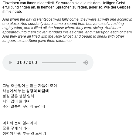
Einzelnen von ihnen niederließ. So wurden sie alle mit dem Heiligen Geist
erfüllt und fingen an, in fremden Sprachen zu reden, jeder so, wie der Geist es
ihm eingab.
And when the day of Pentecost was fully come, they were all with one accord in
one place. And suddenly there came a sound from heaven as of a rushing
mighty wind, and it filled all the house where they were sitting. And there
appeared unto them cloven tongues like as of fire, and it sat upon each of them.
And they were all filled with the Holy Ghost, and began to speak with other
tongues, as the Spirit gave them utterance.
그날 오순절에는 믿는 자들이 모여
하늘에서 부는 성령의 바람에
불길 같은 성령 임해
저의 입이 열리며
주의 말씀이 우리게 들리네
너희의 눈이 열리리라
꿈을 꾸게 되리라
성령의 바람 부는 것 느끼리