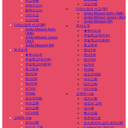
선교현황
-
선교자료
파송선교사
디아스포라 선교(JM)
협력선교사
-
Joyful Mission Kid's (JMK)
난민선교
-
Joyful Mission Junior (JMJ)
선교자료
-
Joyful Mission(JM)
디아스포라 선교(JM)
부서소개
Joyful Mission Kid's
-
★부서소개
(JMK)
-
주일학교(유치부)
Joyful Mission Junior
-
주일학교(아동부)
(JMJ)
-
중고등부
Joyful Mission(JM)
부서소개
-
청년1부
★부서소개
-
청년2부
주일학교(유치부)
-
청년3부
주일학교(아동부)
-
성가대
중고등부
-
찬양팀
청년1부
-
금요찬양팀
청년2부
-
여선교회
청년3부
-
남선교회
성가대
-
미디어팀
찬양팀
교제와 나눔
금요찬양팀
-
공지사항
여선교회
-
성도의 교제
남선교회
-
새가족
미디어팀
-
행사모음
교제와 나눔
-
추천싸이트
공지사항
-
오스트리아 교단 공지사항
성도의 교제
-
Contact Us (관리자)