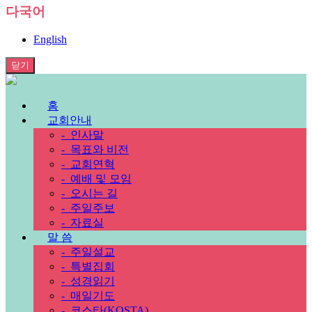
다국어
English
닫기
홈
교회안내
-
인사말
-
목표와 비전
-
교회연혁
-
예배 및 모임
-
오시는 길
-
주일주보
-
자료실
말 씀
-
주일설교
-
특별집회
-
성경읽기
-
매일기도
-
코스타(KOSTA)