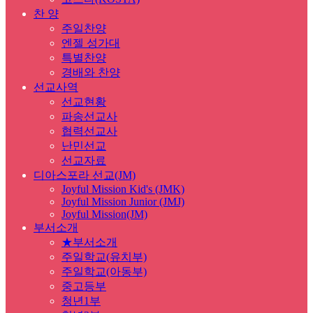
찬 양
주일찬양
엔젤 성가대
특별찬양
경배와 찬양
선교사역
선교현황
파송선교사
협력선교사
난민선교
선교자료
디아스포라 선교(JM)
Joyful Mission Kid's (JMK)
Joyful Mission Junior (JMJ)
Joyful Mission(JM)
부서소개
★부서소개
주일학교(유치부)
주일학교(아동부)
중고등부
청년1부