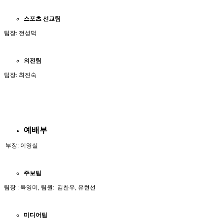
스포츠
선교팀
팀장: 전성덕
의전팀
팀장: 최진숙
예배부
부장: 이영실
주보팀
팀장 : 육영미, 팀원: 김찬우, 유현선
미디어팀