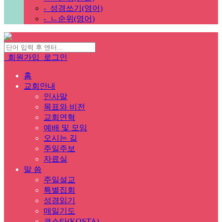
-
성경쓰기(영어)
-
ㄴ순위(영어)
회원가입
로그인
홈
교회안내
인사말
목표와 비전
교회연혁
예배 및 모임
오시는 길
주일주보
자료실
말 씀
주일설교
특별집회
성경읽기
매일기도
코스타(KOSTA)