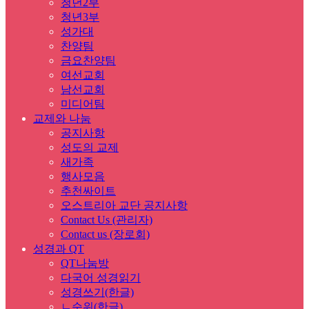
청년2부
청년3부
성가대
찬양팀
금요찬양팀
여선교회
남선교회
미디어팀
교제와 나눔
공지사항
성도의 교제
새가족
행사모음
추천싸이트
오스트리아 교단 공지사항
Contact Us (관리자)
Contact us (장로회)
성경과 QT
QT나눔방
다국어 성경읽기
성경쓰기(한글)
ㄴ순위(한글)