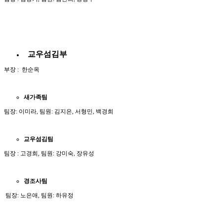
교우섬김부
부장 : 한순옥
새가족팀
팀장: 이미라, 팀원: 김지은, 서형민, 백경희
교우섬김팀
팀장 : 고경희, 팀원: 강미숙, 장유성
경조사팀
팀장: 노은애, 팀원: 하유정