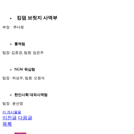
킹덤
브릿지 사역부
부장 : 추다윗
통역팀
팀장: 김효경, 팀원: 임은주
NGW
워십팀
팀장 : 허성우, 팀원: 오원석
한인사회
대외사역팀
팀장 : 윤선영
이 게시물을
이전글
다음글
목록