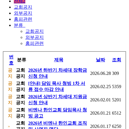
전체2
교회공지
외부공지
홈피관련
분류
교회공지
외부공지
홈피관련
번
분류
제목
날짜
조회
호
공
교회
2026년 하반기 차세대 장학금
2026.06.28
309
지
공지
신청 안내
공
교회
[안내] 담임 목사 청빙 1차 서
2026.02.25
5359
지
공지
류 접수 마감 안내
공
교회
2026년 상반기 차세대 지원금
2026.02.01
5201
지
공지
신청 안내
공
교회
비엔나 한인교회 담임목사 청
2026.01.21
6512
지
공지
빙 공고
교회
2026년 비엔나 한인교회 조직
»
2026.01.17
6250