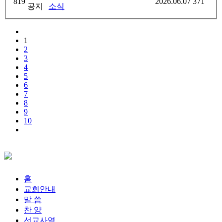
819
2026.06.07
371
공지
소식
1
2
3
4
5
6
7
8
9
10
홈
교회안내
말 씀
찬 양
선교사역