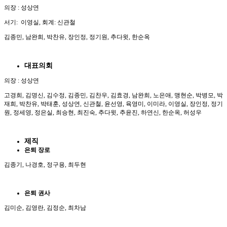
의장 : 성상연
서기: 이영실, 회계: 신관철
김종민, 남완희, 박찬유, 장인정, 정기원, 추다윗, 한순옥
대표의회
의장 : 성상연
고경희, 김명신, 김수정, 김종민, 김찬우, 김효경, 남완희, 노은애, 맹현순, 박병모, 박
재희, 박찬유, 박태훈, 성상연, 신관철, 윤선영, 육영미, 이미라, 이영실, 장인정, 정기
원, 정세영, 정은실, 최승현, 최진숙, 추다윗, 추윤진, 하연신, 한순옥, 허성우
제직
은퇴 장로
김종기, 나경호, 정구용, 최두현
은퇴
권사
김미순, 김영란, 김정순, 최차남