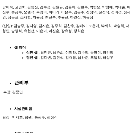
강미숙, 고경희, 김명신, 김수정, 김원규, 김윤하, 김현주, 박병모, 박창애, 박태훈, 배
신수, 송광수, 오원석, 육영미, 이미라, 이은주, 임은주, 전성덕, 전정식, 정미경, 정세
영, 정은실, 조재한, 차윤정, 최진숙, 추윤진, 하연신, 하유정
(신입): 김승주, 김지영, 김지은, 김주희, 김찬우, 김태이, 노은애, 박제희, 박송희, 서
형민, 송병석, 유현선, 이은미, 이진훈, 장유성, 장희은
셀
리더
성인
셀
: 최민규, 남완희, 이미라, 김수정, 육영미, 장인정
청년
셀
: 김다빈, 김민식, 김효경, 남하준, 조엘리, 허성우
관리부
부장: 김종민
시설관리팀
팀장 : 박제희, 팀원: 송광수, 전정식