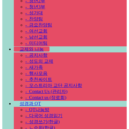
-
청년2부
-
청년3부
-
성가대
-
찬양팀
-
금요찬양팀
-
여선교회
-
남선교회
-
미디어팀
교제와 나눔
-
공지사항
-
성도의 교제
-
새가족
-
행사모음
-
추천싸이트
-
오스트리아 교단 공지사항
-
Contact Us (관리자)
-
Contact us (장로회)
성경과 QT
-
QT나눔방
-
다국어 성경읽기
-
성경쓰기(한글)
-
ㄴ순위(한글)