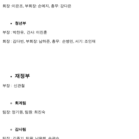
회장 :이은조, 부회장: 손예지, 총무: 강다은
청년부
부장 : 박찬유, 간사: 이진훈
회장 : 김다빈, 부회장: 남하준, 총무: 손병민, 서기: 조인재
재정부
부장 : 신관철
회계팀
팀장: 정기원, 팀원: 최진숙
감사팀
팀장 : 김종기, 팀원: 남완희, 송광수