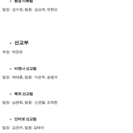
환경
미화팀
팀장 : 김수정, 팀원: 김상귀, 유현선
선교부
부장 : 박찬유
비엔나
선교팀
팀장 : 박태훈, 팀원: 이은주, 송병석
해외
선교팀
팀장 : 남완희, 팀원: 신관철, 조재한
인터넷
선교팀
팀장 : 김찬우, 팀원: 김태이