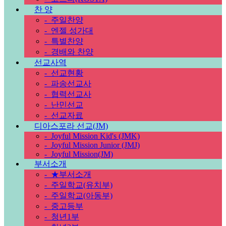
찬 양
-
주일찬양
-
엔젤 성가대
-
특별찬양
-
경배와 찬양
선교사역
-
선교현황
-
파송선교사
-
협력선교사
-
난민선교
-
선교자료
디아스포라 선교(JM)
-
Joyful Mission Kid's (JMK)
-
Joyful Mission Junior (JMJ)
-
Joyful Mission(JM)
부서소개
-
★부서소개
-
주일학교(유치부)
-
주일학교(아동부)
-
중고등부
-
청년1부