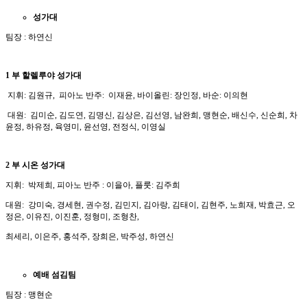
성가대
팀장 : 하연신
1 부
할렐루야
성가대
지휘: 김원규, 피아노 반주: 이재윤, 바이올린: 장인정, 바순: 이의현
대원: 김미순, 김도연, 김명신, 김상은, 김선영, 남완희, 맹현순, 배신수, 신순희, 차
윤정, 하유정, 육영미, 윤선영, 전정식, 이영실
2 부
시온
성가대
지휘: 박제희, 피아노 반주 : 이을아, 플룻: 김주희
대원: 강미숙, 경세현, 권수정, 김민지, 김아랑, 김태이, 김현주, 노희재, 박효근, 오
정은, 이유진, 이진훈, 정형미, 조형찬,
최세리, 이은주, 홍석주, 장희은, 박주성, 하연신
예배
섬김팀
팀장 : 맹현순