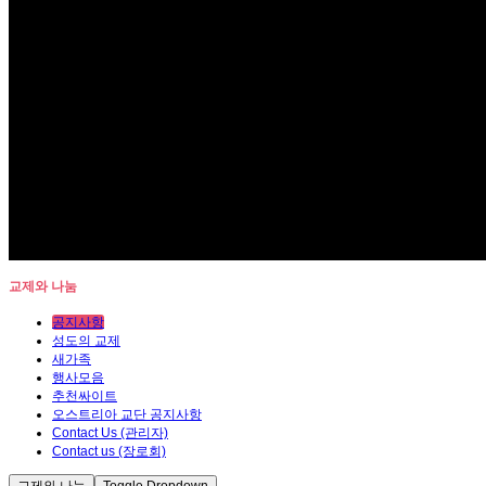
교제와 나눔
공지사항
성도의 교제
새가족
행사모음
추천싸이트
오스트리아 교단 공지사항
Contact Us (관리자)
Contact us (장로회)