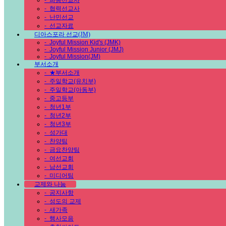
-
파송선교사
-
협력선교사
-
난민선교
-
선교자료
디아스포라 선교(JM)
-
Joyful Mission Kid's (JMK)
-
Joyful Mission Junior (JMJ)
-
Joyful Mission(JM)
부서소개
-
★부서소개
-
주일학교(유치부)
-
주일학교(아동부)
-
중고등부
-
청년1부
-
청년2부
-
청년3부
-
성가대
-
찬양팀
-
금요찬양팀
-
여선교회
-
남선교회
-
미디어팀
교제와 나눔
-
공지사항
-
성도의 교제
-
새가족
-
행사모음