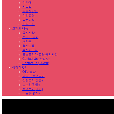
성가대
찬양팀
금요찬양팀
여선교회
남선교회
미디어팀
교제와 나눔
공지사항
성도의 교제
새가족
행사모음
추천싸이트
오스트리아 교단 공지사항
Contact Us (관리자)
Contact us (장로회)
성경과 QT
QT나눔방
다국어 성경읽기
성경쓰기(한글)
ㄴ순위(한글)
성경쓰기(영어)
ㄴ순위(영어)
Sub Promotion