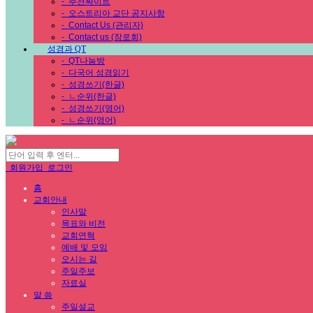
-
추천싸이트
-
오스트리아 교단 공지사항
-
Contact Us (관리자)
-
Contact us (장로회)
성경과 QT
-
QT나눔방
-
다국어 성경읽기
-
성경쓰기(한글)
-
ㄴ순위(한글)
-
성경쓰기(영어)
-
ㄴ순위(영어)
회원가입
로그인
홈
교회안내
인사말
목표와 비전
교회연혁
예배 및 모임
오시는 길
주일주보
자료실
말 씀
주일설교