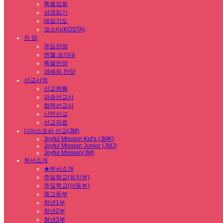
특별집회
성경읽기
매일기도
코스타(KOSTA)
찬 양
주일찬양
엔젤 성가대
특별찬양
경배와 찬양
선교사역
선교현황
파송선교사
협력선교사
난민선교
선교자료
디아스포라 선교(JM)
Joyful Mission Kid's (JMK)
Joyful Mission Junior (JMJ)
Joyful Mission(JM)
부서소개
★부서소개
주일학교(유치부)
주일학교(아동부)
중고등부
청년1부
청년2부
청년3부