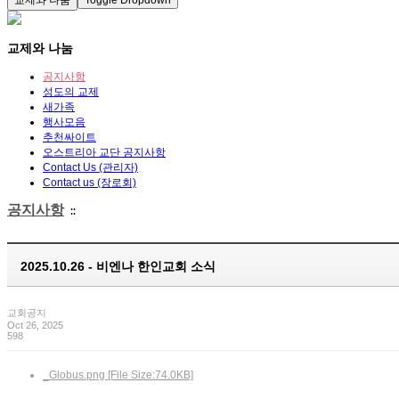
교제와 나눔
Toggle Dropdown
교제와 나눔
공지사항
성도의 교제
새가족
행사모음
추천싸이트
오스트리아 교단 공지사항
Contact Us (관리자)
Contact us (장로회)
공지사항
::
2025.10.26 - 비엔나 한인교회 소식
교회공지
Oct 26, 2025
598
_Globus.png [File Size:74.0KB]