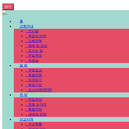
닫기
홈
교회안내
-
인사말
-
목표와 비전
-
교회연혁
-
예배 및 모임
-
오시는 길
-
주일주보
-
자료실
말 씀
-
주일설교
-
특별집회
-
성경읽기
-
매일기도
-
코스타(KOSTA)
찬 양
-
주일찬양
-
엔젤 성가대
-
특별찬양
-
경배와 찬양
선교사역
-
선교현황