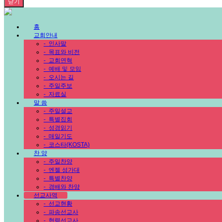
닫기
홈
교회안내
-
인사말
-
목표와 비전
-
교회연혁
-
예배 및 모임
-
오시는 길
-
주일주보
-
자료실
말 씀
-
주일설교
-
특별집회
-
성경읽기
-
매일기도
-
코스타(KOSTA)
찬 양
-
주일찬양
-
엔젤 성가대
-
특별찬양
-
경배와 찬양
선교사역
-
선교현황
-
파송선교사
-
협력선교사