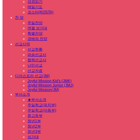
성경읽기
매일기도
코스타(KOSTA)
찬 양
주일찬양
엔젤 성가대
특별찬양
경배와 찬양
선교사역
선교현황
파송선교사
협력선교사
난민선교
선교자료
디아스포라 선교(JM)
Joyful Mission Kid's (JMK)
Joyful Mission Junior (JMJ)
Joyful Mission(JM)
부서소개
★부서소개
주일학교(유치부)
주일학교(아동부)
중고등부
청년1부
청년2부
청년3부
성가대