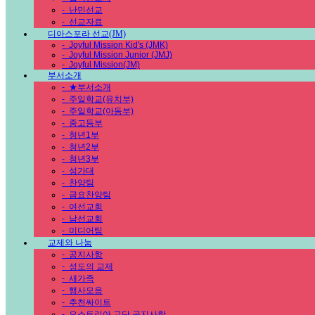
-
난민선교
-
선교자료
디아스포라 선교(JM)
-
Joyful Mission Kid's (JMK)
-
Joyful Mission Junior (JMJ)
-
Joyful Mission(JM)
부서소개
-
★부서소개
-
주일학교(유치부)
-
주일학교(아동부)
-
중고등부
-
청년1부
-
청년2부
-
청년3부
-
성가대
-
찬양팀
-
금요찬양팀
-
여선교회
-
남선교회
-
미디어팀
교제와 나눔
-
공지사항
-
성도의 교제
-
새가족
-
행사모음
-
추천싸이트
-
오스트리아 교단 공지사항