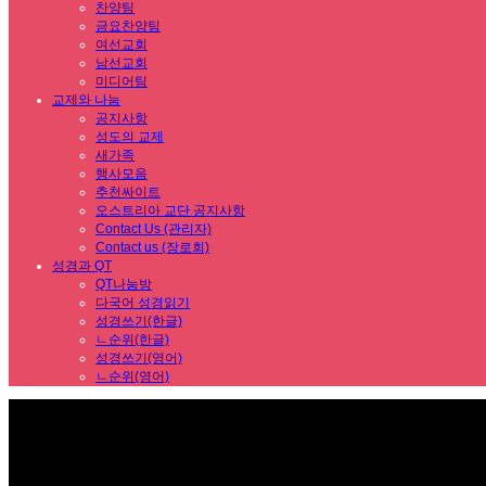
찬양팀
금요찬양팀
여선교회
남선교회
미디어팀
교제와 나눔
공지사항
성도의 교제
새가족
행사모음
추천싸이트
오스트리아 교단 공지사항
Contact Us (관리자)
Contact us (장로회)
성경과 QT
QT나눔방
다국어 성경읽기
성경쓰기(한글)
ㄴ순위(한글)
성경쓰기(영어)
ㄴ순위(영어)
Sub Promotion