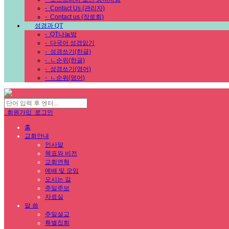
-
Contact Us (관리자)
-
Contact us (장로회)
성경과 QT
-
QT나눔방
-
다국어 성경읽기
-
성경쓰기(한글)
-
ㄴ순위(한글)
-
성경쓰기(영어)
-
ㄴ순위(영어)
회원가입
로그인
홈
교회안내
인사말
목표와 비전
교회연혁
예배 및 모임
오시는 길
주일주보
자료실
말 씀
주일설교
특별집회